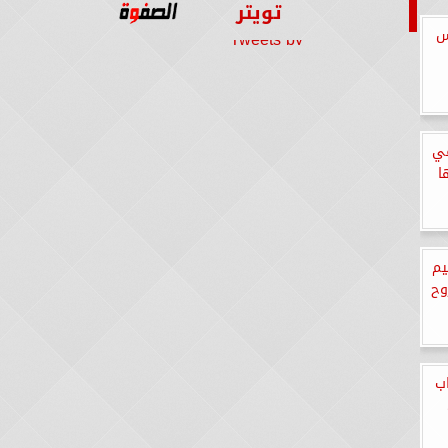
تويتر
س
Tweets by
في
ا
يم
وح
اب