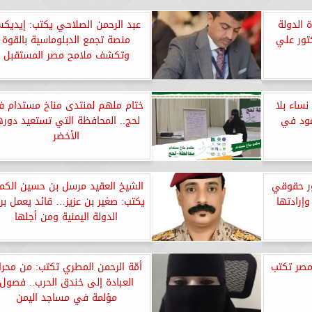
 الدولة
عبد الرحمن الصلاحي يكتب: إيديك
كتور علي
منصة تجمع الدبلوماسية بالقوة
وتكشف ملامح مصر المستقبل
نساء بلا
ختام ملهم لمنتدى مناخ مستدام 
مود في
لحج.. المحافظة التي تستعيد دوره
الأخضر
ر حقوقي
الشيخ العقيد مرسل بن حسين الكم
وإرادتها
يكتب: صغير بن عزيز… قائد يعمل بر
الدولة اليمنية ومن أجلها
مصر تكتب
أمّة الرحمن المطري تكتب: من محر
العبادة إلى خندق الحرب.. فصول
مؤلمة في مساجد اليمن