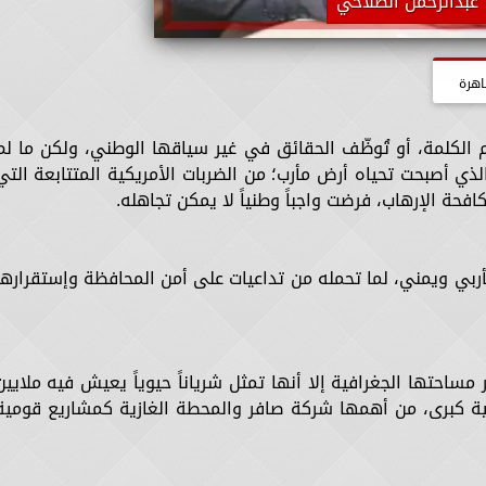
عبدالرحمن الصلاحي
اهرة
م الكلمة، أو تُوظّف الحقائق في غير سياقها الوطني، ولكن ما لم
ي أصبحت تحياه أرض مأرب؛ من الضربات الأمريكية المتتابعة التي
فحة الإرهاب، فرضت واجباً وطنياً لا يمكن تجاهله.
مأربي ويمني، لما تحمله من تداعيات على أمن المحافظة وإستقرارها
احتها الجغرافية إلا أنها تمثل شرياناً حيوياً يعيش فيه ملايين
ية كبرى، من أهمها شركة صافر والمحطة الغازية كمشاريع قومية