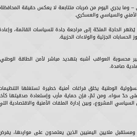
 – وما يجري اليوم من ضربات متتابعة لا يعكس حقيقة المحافظة،
الأمني والسياسي والعسكري.
يُظهر الحاجة الملحّة إلى مراجعة جادة للسياسات القائمة، وإعادة
الحسابات الجزئية والولاءات الحزبية.
 محسوبة العواقب أشبه بتهديد مباشر لأمن الطاقة الوطني،
صادية صامدة.
مسؤولية الوطنية يخلق فراغات أمنية خطيرة تستغلها التنظيمات
لى حدّ سواء. ومن ثمّ، فإن حماية مأرب وإستعادة صدقيتها كآخر
 السياسي المشروع، وبين إدارة الملفات الأمنية والاقتصادية التي
ومستقبل ملايين اليمنيين الذين يعتمدون على مواردها، يفرض