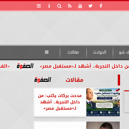
ك شو
الحوادث
مقالات

لتجربة.. أشهد لـ«مستقبل مصر»
«القومي للأش
مقالات
مدحت بركات يكتب: من
داخل التجربة.. أشهد
لـ«مستقبل مصر»