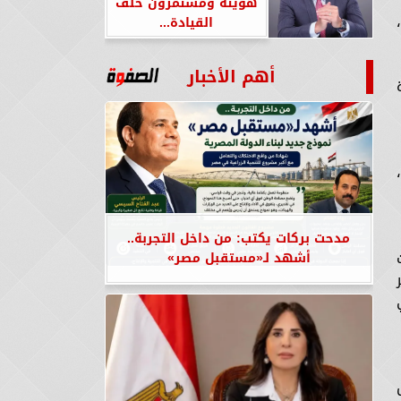
هويته ومستمرون خلف
القيادة...
أهم الأخبار
مدحت بركات يكتب: من داخل التجربة..
أشهد لـ«مستقبل مصر»