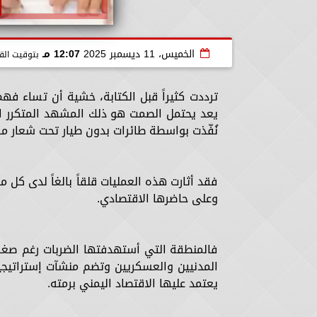
الخميس، 11 ديسمبر 2025
12:07 مـ
بتوقيت الق
ترددت كثيراً قبل الكتابة، خشية أن تساء فه
يعد يحتمل الصمت هو ذلك المشهد المتكرر الذ
نُفّذت بواسطة طائرات بدون طيار تحت شعار مكا
فقد أثارت هذه العمليات قلقاً بالغاً لدى كل 
وعلى حاضرها الاقتصادي.
فالمنطقة التي أستهدفتها الضربات رغم صغر مس
المدنيين والعسكريين وتضم منشآت إستراتيج
يعتمد عليها الاقتصاد اليمني برمته.