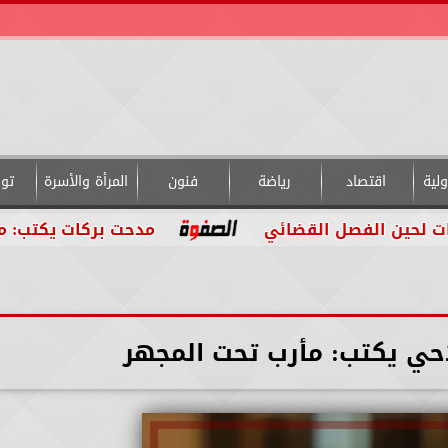
لية
اقتصاد
رياضة
فنون
المرأة والأسرة
تو
 الفصل القضائي
مدحت بركات يكتب: من داخل ا
احي يكتب: مأرب تحت المجهر