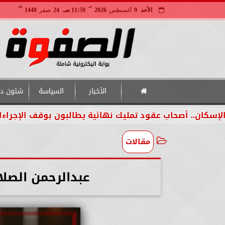
مـ
هـ
الأحد
9
أغسطس
2026
11:59 صـ
24
صفر
1448
الأخبار
السياسة
شئون دو
.. أصحاب عقود تمليك نهائية يطالبون بوقف الإجراءات لحين
مقالات
عبدالرحمن الصل