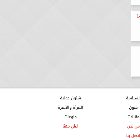
ناصر المطري تكتب: الـ14
لسياسة
شئون دولية
فنون
المرأة والأسرة
مقالات
منوعات
من نحن
اعلن معنا
تصل بنا