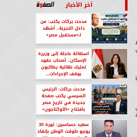
آخر الأخبار
مدحت بركات يكتب: من
داخل التجربة.. أشهد
لـ«مستقبل مصر»
استغاثة عاجلة إلى وزيرة
الإسكان.. أصحاب عقود
تمليك نهائية يطالبون
بوقف الإجراءات...
مدحت بركات: الرئيس
السيسي يكتب صفحة
جديدة في تاريخ مصر
بافتتاح «الأوكتاجون»
سعيد حساسين: ثورة 30
يونيو طوقت الوطن بإنقاذ