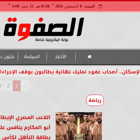
مـ
هـ
السبت
8
أغسطس
2026
01:08 صـ
22
صفر
1448
الأخبار
السياسة
شئون دو
حاب عقود تمليك نهائية يطالبون بوقف الإجراءات لحين الف
3
2
1
«
رياضة
اللاعب المصري الإيطا
أبو المكارم ينافس عل
بطاقة التأهل لكأس الع