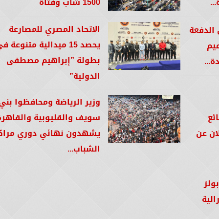
..
1500 شاب وفتاة
الاتحاد المصري للمصارعة
 الدفعة
يحصد 15 ميدالية متنوعة ف
عيم
بطولة ”إبراهيم مصطفى
ة...
الدولية”
وزير الرياضة ومحافظوا بني
ئع
سويف والقليوبية والقاهرة
ان عن
يشهدون نهائي دوري مراك
الشباب...
ولز