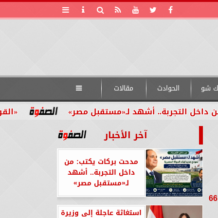
ك شو
الحوادث
مقالات

بة.. أشهد لـ«مستقبل مصر»
«القومي للأشخاص 
آخر الأخبار
مدحت بركات يكتب: من
داخل التجربة.. أشهد
لـ«مستقبل مصر»
المكارم يحسم مواجهته الـ 66
استغاثة عاجلة إلى وزيرة