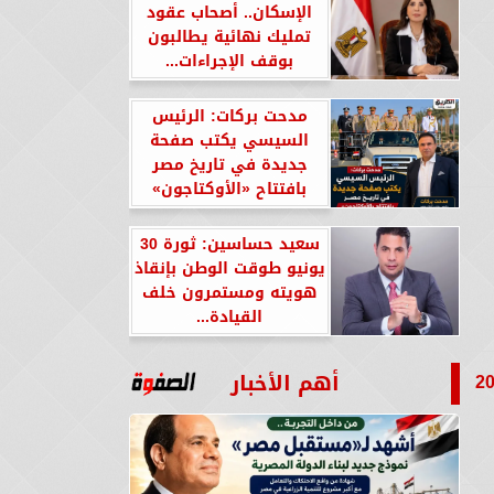
الإسكان.. أصحاب عقود
تمليك نهائية يطالبون
بوقف الإجراءات...
مدحت بركات: الرئيس
السيسي يكتب صفحة
جديدة في تاريخ مصر
بافتتاح «الأوكتاجون»
سعيد حساسين: ثورة 30
يونيو طوقت الوطن بإنقاذ
هويته ومستمرون خلف
القيادة...
أهم الأخبار
ب تحصد فضية «200