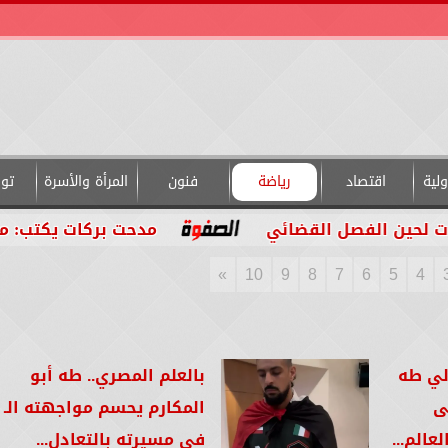
لية
اقتصاد
رياضة
فنون
المرأة والأسرة
تو
صل القضائي
مدحت بركات يكتب: من داخل التجر
»
10
9
8
7
6
5
4
لي طه
بالعلم المصري.. طه أبو
ى
الم...
في مسيرته بالتعادل...