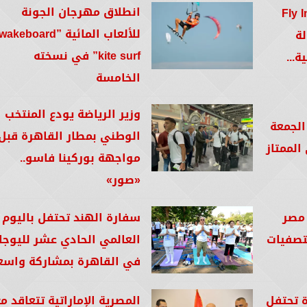
انطلاق مهرجان الجونة
Fly In Egy
للألعاب المائية ”wakeboard
 13 دولة
kite surf” في نسخته
ة...
الخامسة
وزير الرياضة يودع المنتخب
الجمعة
الوطني بمطار القاهرة قبل
مواجهة بوركينا فاسو..
«صور»
 مصر
سفارة الهند تحتفل باليوم
بتصفيات
العالمي الحادي عشر لليوجا
في القاهرة بمشاركة واسع
ة تحتفل
المصرية الإماراتية تتعاقد م