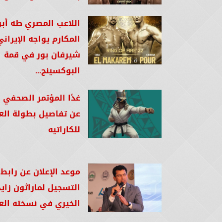
اللاعب المصري طه أبو
المكارم يواجه الإيراني
شيرفان بور في قمة
البوكسينج...
غدًا المؤتمر الصحفي ل
عن تفاصيل بطولة الع
للكاراتيه
موعد الإعلان عن رابط
التسجيل لماراثون زايد
الخيري في نسخته الع