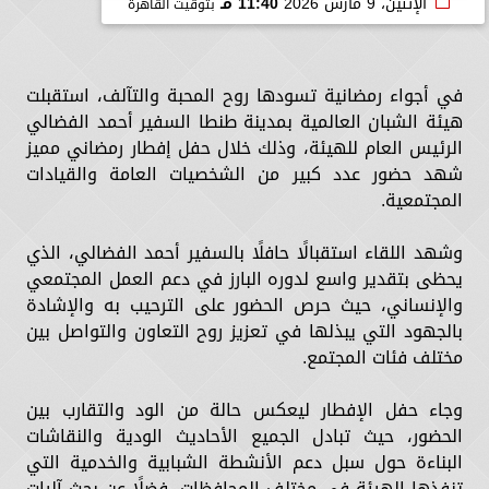
الإثنين، 9 مارس 2026
11:40 مـ
بتوقيت القاهرة
في أجواء رمضانية تسودها روح المحبة والتآلف، استقبلت
هيئة الشبان العالمية بمدينة طنطا السفير أحمد الفضالي
الرئيس العام للهيئة، وذلك خلال حفل إفطار رمضاني مميز
شهد حضور عدد كبير من الشخصيات العامة والقيادات
المجتمعية.
وشهد اللقاء استقبالًا حافلًا بالسفير أحمد الفضالي، الذي
يحظى بتقدير واسع لدوره البارز في دعم العمل المجتمعي
والإنساني، حيث حرص الحضور على الترحيب به والإشادة
بالجهود التي يبذلها في تعزيز روح التعاون والتواصل بين
مختلف فئات المجتمع.
وجاء حفل الإفطار ليعكس حالة من الود والتقارب بين
الحضور، حيث تبادل الجميع الأحاديث الودية والنقاشات
البناءة حول سبل دعم الأنشطة الشبابية والخدمية التي
تنفذها الهيئة في مختلف المحافظات، فضلًا عن بحث آليات