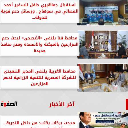
استقبال جماهيري حافل للسفير أحمد
الفضالي في سوهاج.. ورسائل دعم قوية
للدولة...
محافظ قنا يلتقي «الأبجيجي» لبحث دعم
المزارعين بالميكنة والأسمدة وفتح منافذ
جديدة
محافظ الغربية يلتقي المدير التنفيذي
للشركة المصرية للتنمية الزراعية لدعم
المزارعين
آخر الأخبار
مدحت بركات يكتب: من داخل التجربة..