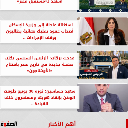
أشهد لـ«مستقبل مصر»
استغاثة عاجلة إلى وزيرة الإسكان..
أصحاب عقود تمليك نهائية يطالبون
بوقف الإجراءات...
مدحت بركات: الرئيس السيسي يكتب
صفحة جديدة في تاريخ مصر بافتتاح
«الأوكتاجون»
سعيد حساسين: ثورة 30 يونيو طوقت
الوطن بإنقاذ هويته ومستمرون خلف
القيادة...
أهم الأخبار