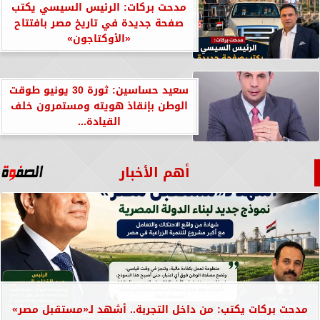
مدحت بركات: الرئيس السيسي يكتب
صفحة جديدة في تاريخ مصر بافتتاح
«الأوكتاجون»
سعيد حساسين: ثورة 30 يونيو طوقت
الوطن بإنقاذ هويته ومستمرون خلف
القيادة...
أهم الأخبار
مدحت بركات يكتب: من داخل التجربة.. أشهد لـ«مستقبل مصر»