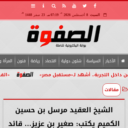
مـ
هـ
السبت
8
أغسطس
2026
07:19 مـ
23
صفر
1448
الأخبار
السياسة
شئون دولية
اقتصاد
رياضة
فنون
المرأة و
تجربة.. أشهد لـ«مستقبل مصر»
«القومي للأشخ
مقالات
الشيخ العقيد مرسل بن حسين
الكميم يكتب: صغير بن عزيز… قائد