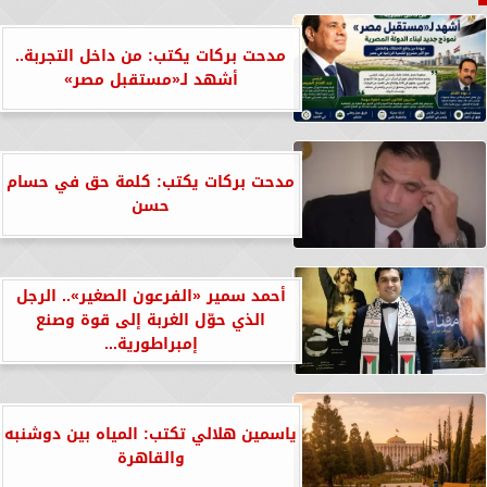
مدحت بركات يكتب: من داخل التجربة..
أشهد لـ«مستقبل مصر»
مدحت بركات يكتب: كلمة حق في حسام
حسن
أحمد سمير «الفرعون الصغير».. الرجل
الذي حوّل الغربة إلى قوة وصنع
إمبراطورية...
ياسمين هلالي تكتب: المياه بين دوشنبه
والقاهرة