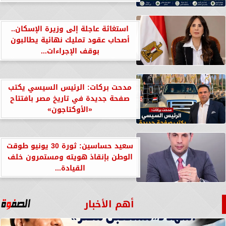
استغاثة عاجلة إلى وزيرة الإسكان..
أصحاب عقود تمليك نهائية يطالبون
بوقف الإجراءات...
مدحت بركات: الرئيس السيسي يكتب
صفحة جديدة في تاريخ مصر بافتتاح
«الأوكتاجون»
سعيد حساسين: ثورة 30 يونيو طوقت
الوطن بإنقاذ هويته ومستمرون خلف
القيادة...
أهم الأخبار