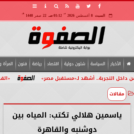
مـ
هـ
السبت
8
أغسطس
2026
01:12 صـ
22
صفر
1448
الأخبار
السياسة
شئون دولية
اقتصاد
رياضة
فنون
المرأة و
تجربة.. أشهد لـ«مستقبل مصر»
«القومي للأشخ
مقالات
ياسمين هلالي تكتب: المياه بين
دوشنبه والقاهرة