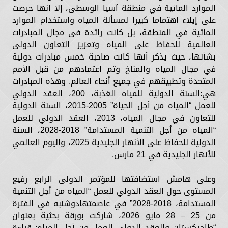
الموارد المائية في منطقة آسيا الوسطى، إلا انها حرصت
على إيلاء اهتماما كبيرا لمسألة المياه واستخدام الموارد
المائية في المنطقة، بل كانت رائدة فى مجال المبادرات
العالمية للحفاظ على المياه وتعزيز التعاون الدولى
بشأنها، حيث يذكر أنها كانت صاحبة خمس مبادرات دولية
في مجال المياه والمناخ وتم اعتمادهم من قبل الأمم
المتحدة وتطبيقهم في جميع أنحاء العالم. وهذه المبادرات
هي:السنة الدولية للمياه العَذبة، 200، العقد الدولي
للعمل “المياه من أجل الحياة” 2005-2015، السنة الدولية
للتعاون في مجال المياه، 2013، العقد الدولي للعمل
“المياه من أجل التنمية المستدامة” 2018-2028، السنة
الدولية للحفاظ على الأنهار الجليدية 2025، واليوم العالمي
للأنهار الجليدية في 21 مارس.
وعلى هامش استضافتها للمؤتمر الدولى الرابع رفيع
المستوى حول العقد الدولي للعمل “المياه من أجل التنمية
المستدامة، 2018-2028” في عاصمتهادوشنبه في الفترة
من 25 – 28 مايو 2026، شاركت بورقة بحثية بعنوان
“طاجيكستان والعقد الدولى للعمل من أجل المياه: قراءة