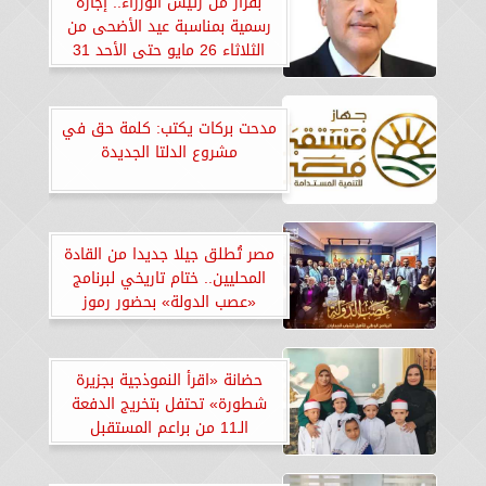
بقرار من رئيس الوزراء.. إجازة
رسمية بمناسبة عيد الأضحى من
الثلاثاء 26 مايو حتى الأحد 31
مايو 2026
مدحت بركات يكتب: كلمة حق في
مشروع الدلتا الجديدة
مصر تُطلق جيلا جديدا من القادة
المحليين.. ختام تاريخي لبرنامج
«عصب الدولة» بحضور رموز
دبلوماسية وقضائية رفيعة
حضانة «اقرأ النموذجية بجزيرة
شطورة» تحتفل بتخريج الدفعة
الـ11 من براعم المستقبل