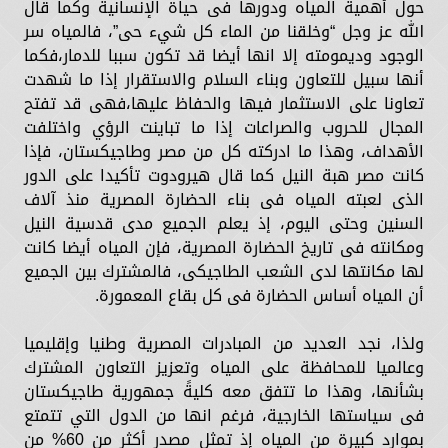
حول أهمية المياه ودورها فى حياة الإنسانية وكما قال
الله عز وجل “وخلقنا من الماء كل شيء حى”، فالمياه سر
الوجود وديمومته إلا انها أيضا قد تكون سببا للدمار،فكما
أنها سبيل للتعاون وبناء السلام والاستقرار إذا ما شهدت
تعاونا على الاستثمار فيها والحفاظ عليها،فهى قد تفتح
المجال للحروب والصراعات إذا ما تباينت الرؤي واختلفت
الأهداف، وهذا ما ادركته كل من مصر وطاجيكستان، فإذا
كانت مصر هبة النيل كما قال هيرودوت تأكيدا على الدور
الذى لعبته المياه فى بناء الحضارة المصرية منذ آلاف
السنين وحتى اليوم، إذ يعلم الجميع مدى قدسية النيل
ومكانته فى تاريخ الحضارة المصرية، فإن المياه أيضا كانت
لها مكانتها لدى الشعب الطاجيكى، فالمشترك بين الجميع
أن المياه أساس الحضارة فى كل بقاع المعمورة.
ولذا، نجد العديد من المبادرات المصرية وطنيا وإقليميا
وعالميا للمحافظة على المياه وتعزيز التعاون المشترك
بشأنها، وهذا ما تتفق معه كليةً جمهورية طاجيكستان
فى سياستها الخارجية، فرغم انها من الدول التي تتمتع
بموارد كبيرة من المياه إذ تمثل مصدر أكثر من 60% من