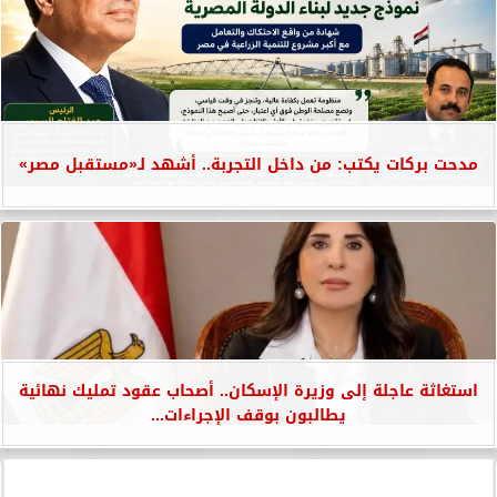
مدحت بركات يكتب: من داخل التجربة.. أشهد لـ«مستقبل مصر»
استغاثة عاجلة إلى وزيرة الإسكان.. أصحاب عقود تمليك نهائية
يطالبون بوقف الإجراءات...