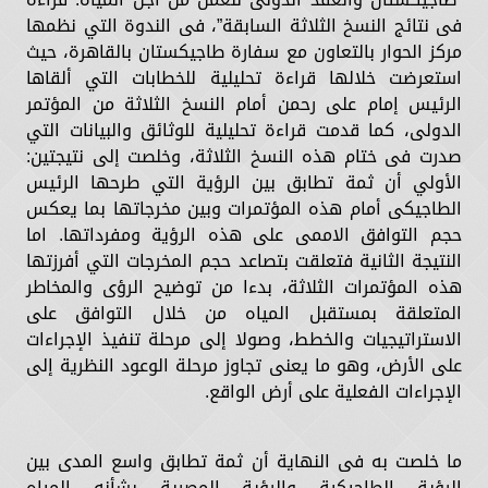
فى نتائج النسخ الثلاثة السابقة”، فى الندوة التي نظمها
مركز الحوار بالتعاون مع سفارة طاجيكستان بالقاهرة، حيث
استعرضت خلالها قراءة تحليلية للخطابات التي ألقاها
الرئيس إمام على رحمن أمام النسخ الثلاثة من المؤتمر
الدولى، كما قدمت قراءة تحليلية للوثائق والبيانات التي
صدرت فى ختام هذه النسخ الثلاثة، وخلصت إلى نتيجتين:
الأولي أن ثمة تطابق بين الرؤية التي طرحها الرئيس
الطاجيكى أمام هذه المؤتمرات وبين مخرجاتها بما يعكس
حجم التوافق الاممى على هذه الرؤية ومفرداتها. اما
النتيجة الثانية فتعلقت بتصاعد حجم المخرجات التي أفرزتها
هذه المؤتمرات الثلاثة، بدءا من توضيح الرؤى والمخاطر
المتعلقة بمستقبل المياه من خلال التوافق على
الاستراتيجيات والخطط، وصولا إلى مرحلة تنفيذ الإجراءات
على الأرض، وهو ما يعنى تجاوز مرحلة الوعود النظرية إلى
الإجراءات الفعلية على أرض الواقع.
ما خلصت به فى النهاية أن ثمة تطابق واسع المدى بين
الرؤية الطاجيكية والرؤية المصرية بشأنه المياه