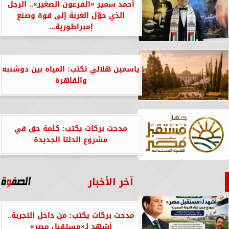
أحمد سمير «الفرعون الصغير».. الرجل
الذي حوّل الغربة إلى قوة وصنع
إمبراطورية...
ياسمين هلالي تكتب: المياه بين دوشنبه
والقاهرة
مدحت بركات يكتب: كلمة حق في
مشروع الدلتا الجديدة
آخر الأخبار
مدحت بركات يكتب: من داخل التجربة..
أشهد لـ«مستقبل مصر»