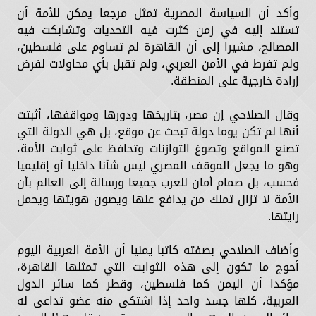
وأكد أن السياسة المصرية تمثل مرجعا يمكن للأمة أن
تستند إليه في زمن كثرت فيه التحديات وتشابكت فيه
المصالح، مشيرا إلى أن القاهرة لم تساوم على فلسطين،
ولم تفرط في الأمن العربي، ولم تقبل بأي محاولات لفرض
إرادة خارجية على المنطقة.
وقال الصلاحي إن مصر، بتاريخها ودورها ومواقفها، أثبتت
أنها لم تكن يوما دولة تبحث عن موقع، بل هي الدولة التي
تصنع المواقع وتصوغ التوازنات وتحافظ على ثوابت الأمة،
وهو ما يجعل الموقف المصري ليس شأنا داخليا أو إقليميا
فحسب، بل صمام أمان للعرب جميعا ورسالة إلى العالم بأن
الأمة لا تزال تملك من يدافع عنها ويصون هويتها ويحمل
رايتها.
وأضاف الصلاحي بصفته كاتبا يمنيا أن الأمة العربية اليوم
أحوج ما تكون إلى هذه الثوابت التي تمثلها القاهرة،
مؤكدا أن اليمن كما فلسطين، وقطر كما سائر الدول
العربية، كلها جسد واحد إذا اشتكى منه عضو تداعى له