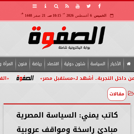
مـ
هـ
الخميس
6
أغسطس
2026
10:15 صـ
21
صفر
1448
الأخبار
السياسة
شئون دولية
اقتصاد
رياضة
فنون
المرأة و
تجربة.. أشهد لـ«مستقبل مصر»
«القومي للأشخ
مقالات
كاتب يمني: السياسة المصرية
مبادئ راسخة ومواقف عروبية