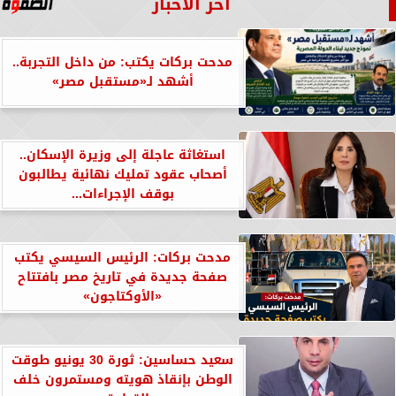
آخر الأخبار
مدحت بركات يكتب: من داخل التجربة..
أشهد لـ«مستقبل مصر»
استغاثة عاجلة إلى وزيرة الإسكان..
أصحاب عقود تمليك نهائية يطالبون
بوقف الإجراءات...
مدحت بركات: الرئيس السيسي يكتب
صفحة جديدة في تاريخ مصر بافتتاح
«الأوكتاجون»
سعيد حساسين: ثورة 30 يونيو طوقت
الوطن بإنقاذ هويته ومستمرون خلف