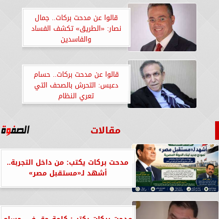
قالوا عن مدحت بركات.. جمال
نصار: «الطريق» تكشف الفساد
والفاسدين
قالوا عن مدحت بركات.. حسام
دعبس: التحرش بالصحف التي
تعري النظام
مقالات
مدحت بركات يكتب: من داخل التجربة..
أشهد لـ«مستقبل مصر»