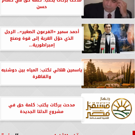
مدحت بركات يكتب: كلمة حق في حسام
حسن
أحمد سمير «الفرعون الصغير».. الرجل
الذي حوّل الغربة إلى قوة وصنع
إمبراطورية...
ياسمين هلالي تكتب: المياه بين دوشنبه
والقاهرة
مدحت بركات يكتب: كلمة حق في
مشروع الدلتا الجديدة