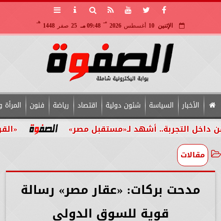
مـ
هـ
الإثنين
10
أغسطس
2026
09:48 مـ
25
صفر
1448
الأخبار
السياسة
شئون دولية
اقتصاد
رياضة
فنون
المرأة و
التجربة.. أشهد لـ«مستقبل مصر»
«القومي للأ
مقالات
مدحت بركات: «عقار مصر» رسالة
قوية للسوق الدولي