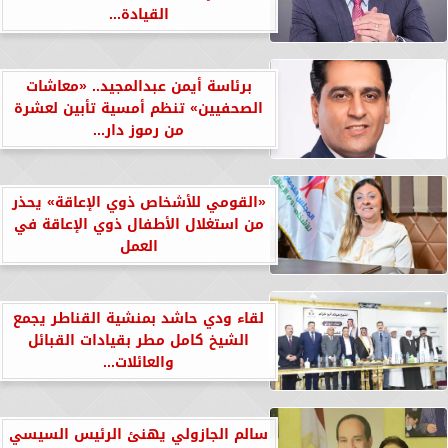
القيادة...
برئاسة أيمن عبدالمجيد.. «معاشات
الصحفيين» تنظم أمسية تأبين لعشرة
من رموز دار...
«القومي للأشخاص ذوي الإعاقة» يحذر
من استغلال الأطفال ذوي الإعاقة في
العمل
لقاء ودي حاشد بمنشية القناطر يجمع
الشيخ كامل مطر بقيادات القبائل
والعائلات...
سالم الجازولي يهنئ الرئيس السيسي