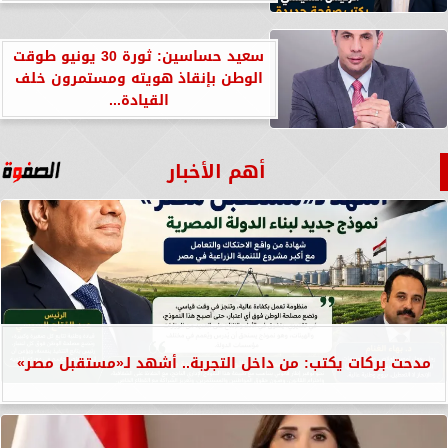
سعيد حساسين: ثورة 30 يونيو طوقت
الوطن بإنقاذ هويته ومستمرون خلف
القيادة...
أهم الأخبار
مدحت بركات يكتب: من داخل التجربة.. أشهد لـ«مستقبل مصر»