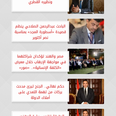
ونظيره القطري
الباحث عبدالرحمن الصلاحي ينظم
قصيدة «أسطورة المجد» بمناسبة
نصر أكتوبر
مصر والهند تؤكدان شراكتهما
في مواجهة الإرهاب خلال معرض
«الكلفة الإنسانية».. «صور»
حكم نهائي.. الجنح تبرئ مدحت
بركات من تهمة التعدي على
أملاك الدولة