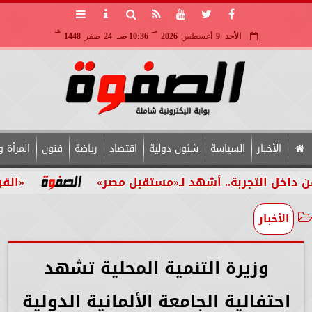
مـ
هـ
الأحد
9
أغسطس
2026
10:36 صـ
24
صفر
1448
الأخبار
السياسة
شئون دولية
اقتصاد
رياضة
فنون
المرأة و
تجربة.. أشهد لـ«مستقبل مصر»
«القومي للأشخ
الأخبار
وزيرة التنمية المحلية تشهد
احتفالية الجامعة الألمانية الدولية