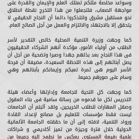
وسواعد مخلصة مثلكم تمتلك العلم والإيمان والقدرة على
مواجهة الصعاب، فلتجعلوا من هذا التخرج نقطة انطلاق
نحو مستقبل مشرق ولتتذكروا دائما أن النجاح الحقيقي لا
يتحقق إلا بالاجتهاد والالتزام والعمل من أجل الصالح العام.
كما وجهت وزيرة التنمية المحلية خالص التقدير لأسر
الطلاب من أولياء الأمور، مؤكدة أنهم الشركاء الحقيقيون
فى هذا النجاح بعد بذلهم جهدا وصبرا وتضحية من أجل أن
يصل أبنائهم إلى هذه اللحظة السعيدة، مضيفة أن فرحة
الأسر اليوم هى ثمرة تعبكم وإيمانكم بأبنائهم وهي
وسام على صورهم جميعا.
كما وجهت كل التحية للجامعة وإدارتها وأعضاء هيئة
التدريس لكل ما قدموه من رسالة سامية فى بناء العقول
وصقل المهارات للطلاب الخريجين، ولقد أثبتم أن الجامعات
ليست فقط مؤسسات للتعليم بل مصانع لإعداد القادة
ورواد التنمية، لافته إلى أن ما حققته الجامعة الألمانية
الدولية خلال فترة وجيزة من تميز أكاديمي و شراكات
علمية رفيعة المستوي يعكس ما نطمح إليه جميعا من