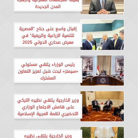
المدن الجديدة
إقبال واسع على جناح ”المصرية
للتنمية الزراعية والريفية” في
معرض صحاري الدولي 2025
رئيس الوزراء يلتقي مسئولي
«سيمنز» لبحث سُبل تعزيز التعاون
المشترك
وزير الخارجية يلتقي نظيره التركي
على هامش الاجتماع الوزاري
التحضيري للقمة العربية الإسلامية
الطارئة بالدوحة
وزير الخارجية يلتقي نظيره