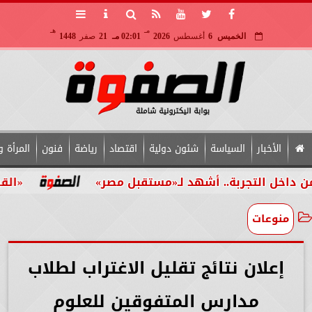
مـ
هـ
الخميس
6
أغسطس
2026
02:01 مـ
21
صفر
1448
الأخبار
السياسة
شئون دولية
اقتصاد
رياضة
فنون
المرأة و
التجربة.. أشهد لـ«مستقبل مصر»
«القومي للأ
منوعات
إعلان نتائج تقليل الاغتراب لطلاب
مدارس المتفوقين للعلوم