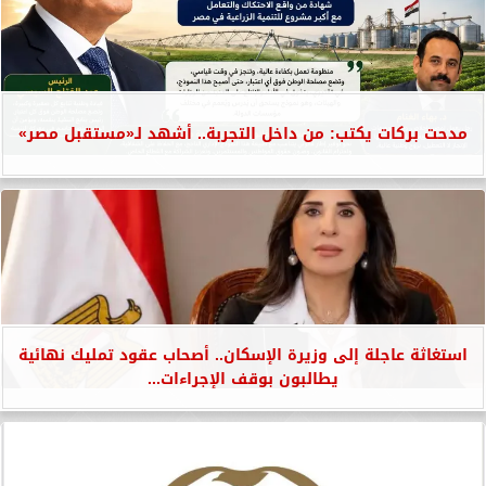
مدحت بركات يكتب: من داخل التجربة.. أشهد لـ«مستقبل مصر»
استغاثة عاجلة إلى وزيرة الإسكان.. أصحاب عقود تمليك نهائية
يطالبون بوقف الإجراءات...