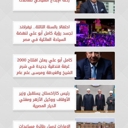
رحلة الإبداع السياحي للعائلات
احتفالا بالسنة الثالثة.. نيفرلاند
تجسد رؤية كامل أبو علي لنهضة
السياحة العائلية في مصر
كامل أبو علي يعلن افتتاح 2000
غرفة فندقية جديدة في شرم
الشيخ والغردقة ومرسى علم عام
2026
رئيس كازاخستان يستقبل وزير
الأوقاف ووكيل الأزهر ومفتي
الديار المصرية
الإمارات ترسل طائرة مساعدات