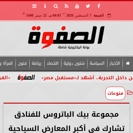
مـ
هـ
الجمعة
7
أغسطس
2026
04:03 مـ
22
صفر
1448
الأخبار
السياسة
شئون دولية
اقتصاد
رياضة
فنون
المرأة و
تجربة.. أشهد لـ«مستقبل مصر»
«القومي للأشخ
منوعات
مجموعة بيك الباتروس للفنادق
تشارك في أكبر المعارض السياحية