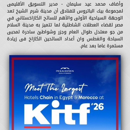
وأضاف محمد عيد سليمان - مدير التسويق الأقليمى
لمجموعة بيك الباتروس للفنادق أن مدينة شرم الشيخ تعد
الوجهة السياحية الأولى والأهم للسائح الكازاخستاني في
مصر لقضاء العطلات الشاطئية لما تتميز به مدينة السلام
من جو معتدل طوال العام وجزر وشواطئ ساحرة لمحبى
السباحة والغطس وان أعداد السائحين الكازاخ فى زيادة
مستمرة عاما بعد عام.