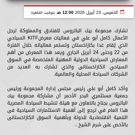
الخميس، 23 أبريل 2026
12:00 صـ
بتوقيت القاهرة
تشارك مجموعة بيك الباتروس للفنادق والمملوكة لرجل
الأعمال كامل أبو علي في فعاليات معرضKITF السياحي
الذي يُقام غدا بكازاخستان وتستمر فعالياته خلال الفترة
من 22 وحتى 24 أبريل الجاري ويعد هذا المعرض من أهم
المعارض السياحية الدولية المهنية المتخصصة في السوق
السياحي الكازاخستانى والذي تشارك به العديد من
الشركات السياحة المحلية والعالمية.
وأكد كامل أبو علي رئيس مجلس إدارة المجموعة ورئيس
جمعية مستثمري البحر الأحمر أن مشاركة مجموعة بيك
الباتروس بجناح بالتعاون مع هيئة تنشيط السياحة المصرية
هذا العام في ترجع إلى أهمية الاستثمارات السياحية فى
التنمية الاقتصادية للدولة وبأهمية السوق الكازاخستانى
بالأخص على شرم الشيخ ..