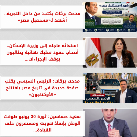
مدحت بركات يكتب: من داخل التجربة..
أشهد لـ«مستقبل مصر»
استغاثة عاجلة إلى وزيرة الإسكان..
أصحاب عقود تمليك نهائية يطالبون
بوقف الإجراءات...
مدحت بركات: الرئيس السيسي يكتب
صفحة جديدة في تاريخ مصر بافتتاح
«الأوكتاجون»
سعيد حساسين: ثورة 30 يونيو طوقت
الوطن بإنقاذ هويته ومستمرون خلف
القيادة...