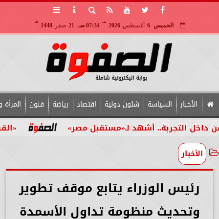
مـ
هـ
الخميس
6
أغسطس
2026
07:34 صـ
21
صفر
1448
الأخبار
السياسة
شئون دولية
اقتصاد
رياضة
فنون
المرأة و
لتجربة.. أشهد لـ«مستقبل مصر»
«القومي للأش
الأخبار
رئيس الوزراء يتابع موقف تطوير
وتحديث منظومة تداول الأسمدة