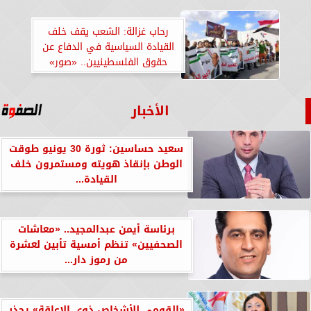
رحاب غزالة: الشعب يقف خلف
القيادة السياسية في الدفاع عن
حقوق الفلسطينيين.. «صور»
الأخبار
سعيد حساسين: ثورة 30 يونيو طوقت
الوطن بإنقاذ هويته ومستمرون خلف
القيادة...
برئاسة أيمن عبدالمجيد.. «معاشات
الصحفيين» تنظم أمسية تأبين لعشرة
من رموز دار...
«القومي للأشخاص ذوي الإعاقة» يحذر