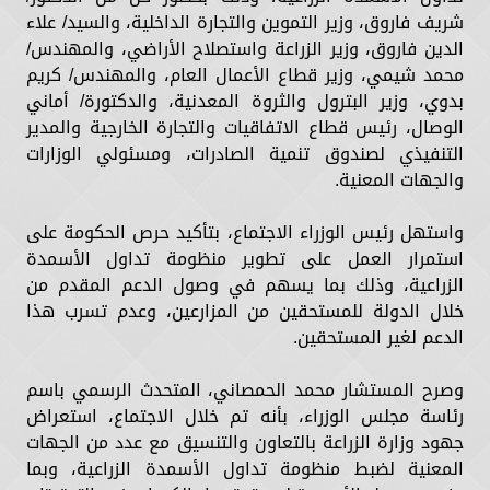
شريف فاروق، وزير التموين والتجارة الداخلية، والسيد/ علاء
الدين فاروق، وزير الزراعة واستصلاح الأراضي، والمهندس/
محمد شيمي، وزير قطاع الأعمال العام، والمهندس/ كريم
بدوي، وزير البترول والثروة المعدنية، والدكتورة/ أماني
الوصال، رئيس قطاع الاتفاقيات والتجارة الخارجية والمدير
التنفيذي لصندوق تنمية الصادرات، ومسئولي الوزارات
والجهات المعنية.
واستهل رئيس الوزراء الاجتماع، بتأكيد حرص الحكومة على
استمرار العمل على تطوير منظومة تداول الأسمدة
الزراعية، وذلك بما يسهم في وصول الدعم المقدم من
خلال الدولة للمستحقين من المزارعين، وعدم تسرب هذا
الدعم لغير المستحقين.
وصرح المستشار محمد الحمصاني، المتحدث الرسمي باسم
رئاسة مجلس الوزراء، بأنه تم خلال الاجتماع، استعراض
جهود وزارة الزراعة بالتعاون والتنسيق مع عدد من الجهات
المعنية لضبط منظومة تداول الأسمدة الزراعية، وبما