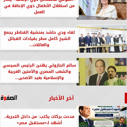
من استغلال الأطفال ذوي الإعاقة في
العمل
لقاء ودي حاشد بمنشية القناطر يجمع
الشيخ كامل مطر بقيادات القبائل
والعائلات...
سالم الجازولي يهنئ الرئيس السيسي
والشعب المصري والأمتين العربية
والإسلامية بعيد الأضحى...
آخر الأخبار
مدحت بركات يكتب: من داخل التجربة..
أشهد لـ«مستقبل مصر»