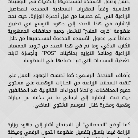
يضمن وصول الأسمدة لمستحقيها بالكميات في التوقيتات
المناسبة وفقاً للمقررات السمادية المحددة للمحاصيل
الزراعية التي يتم حصرها من قبل أجهزة الوزارة، حيث تمت
الإشارة في هذا الصدد إلى جهود التوسع في تطبيق
منظومة "كارت الفلاح" لتشمل جميع محافظات الجمهورية
حفاظاً على وصول الأسمدة المدعمة لمستحقيها من خلال
الكارت الذكي، وما تم في هذا الصدد من تزويد الجمعيات
الزراعية ومنافذ التوزيع بماكينات "POS"، وأجهزة تابلت
لتغطية المساحات التي تم اعتمادها على المنظومة.
وأضاف المتحدث الرسمي: كما تضمنت الجهود العمل على
تنقية السجلات الزراعية من الحيازات الوهمية على مستوى
جميع المحافظات، واتخاذ الإجراءات القانونية ضد المخالفين،
حيث تمت الإشارة إلى اجمالي ما تم حذفه من حيازات
وهمية ومكررة خلال الموسم الشتوي الماضي.
كما أوضح "الحمصاني" أن الاجتماع أشار إلى جهود وزارة
الزراعة فيما يتعلق بتفعيل منظومة التحول الرقمي وميكنة