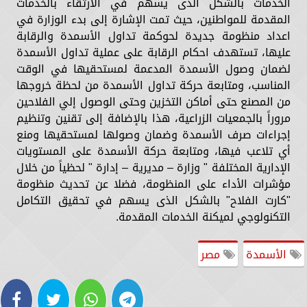
الخدمات بالشكل الذى يسهم في الارتقاء بالخدمات
المقدمة للمواطنين، حيث تمت الإشارة إلى بدء الوزارة في
اعداد منظومة جديدة لحوكمة تداول الأسمدة والرقابة
عليها، تستهدف احكام الرقابة على عملية تداول الأسمدة
لضمان وصول الأسمدة المدعمة لمستحقيها في الوقت
المناسب، ومتابعة حركة تداول الأسمدة من لحظة خروجها
من المصنع حتى أماكن التخزين وحتى الوصول إلي الفلاحين
مروراً بالجمعيات الزراعية، هذا بالإضافة إلى تقنين وتنظيم
إجراءات صرف الأسمدة وضمان وصولها لمستحقيها ومنع
أي تلاعب فيها، ومتابعة حركة الأسمدة على المستويات
الإدارية المختلفة " وزارة – مديرية – إدارة " لحظياً من خلال
مؤشرات الأداء على المنظومة، فضلا عن تحديث منظومة
"كارت الفلاح" بالشكل الذى يسهم في تحقيق التكامل
التكنولوجي لميكنة الخدمات المقدمة.
الأسمدة
مصر