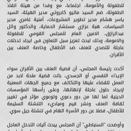
للطفولة والأمومة، اجتماعا، مع وفدا من هيئة انقاذ
الطفولة، ضم السيد ماتيو كابروتي مدير الهيئة، السيد
ياسر هشام مدير تطوير المشروعات، أمنية غامري مدير
السياسات، هبة عزازي مستشار الحماية، والدكتور وائل
عبدالرازق، الامين العام للمجلس القومي للطفولة
والامومة، وذلك لبحث تعزيز سبل التعاون فى ايجاد تدخلات
عاجلة للتصدي للعنف ضد الأطفال وخاصة العنف بين
الأقران.
أكدت رئيسة المجلس، أن قضية العنف بين الأقران سواء
الإيذاء النفسي أو الجسدي، باتت قضية ملحة لابد من
العمل للقضاء عليها والتكاتف مع جميع الجهات المعنية
لإيجاد حلول عاجلة لإنهائها، وعلى رأسها المؤسسات
الدينية لما لها من دور دعوي وتوعوي مؤثر في تغيير
ثقافة العنف ونشر قيم ومباديء التنشئة السليمة
للأطفال، فضلا عن دور الأسرة الهام في تنشئة جيل سوي.
وأوضحت "السنباطي" أن المجلس يبحث آليات التدخل العاجل