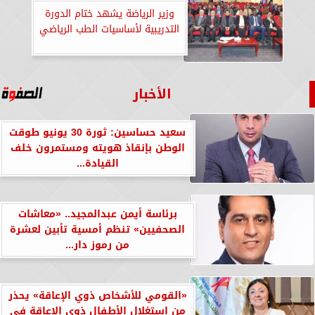
وزير الرياضة يشهد ختام الدورة
التدريبية لأساسيات الطب الرياضي
الأخبار
سعيد حساسين: ثورة 30 يونيو طوقت
الوطن بإنقاذ هويته ومستمرون خلف
القيادة...
برئاسة أيمن عبدالمجيد.. «معاشات
الصحفيين» تنظم أمسية تأبين لعشرة
من رموز دار...
«القومي للأشخاص ذوي الإعاقة» يحذر
من استغلال الأطفال ذوي الإعاقة في