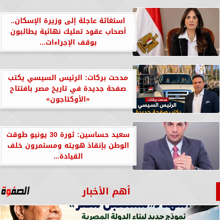
استغاثة عاجلة إلى وزيرة الإسكان..
أصحاب عقود تمليك نهائية يطالبون
بوقف الإجراءات...
مدحت بركات: الرئيس السيسي يكتب
صفحة جديدة في تاريخ مصر بافتتاح
«الأوكتاجون»
سعيد حساسين: ثورة 30 يونيو طوقت
الوطن بإنقاذ هويته ومستمرون خلف
القيادة...
أهم الأخبار