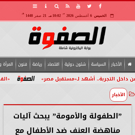
مـ
هـ
الخميس
6
أغسطس
2026
10:02 مـ
21
صفر
1448
الأخبار
السياسة
شئون دولية
اقتصاد
رياضة
فنون
المرأة و
لتجربة.. أشهد لـ«مستقبل مصر»
«القومي للأش
الأخبار
”الطفولة والأمومة” يبحث آليات
مناهضة العنف ضد الأطفال مع