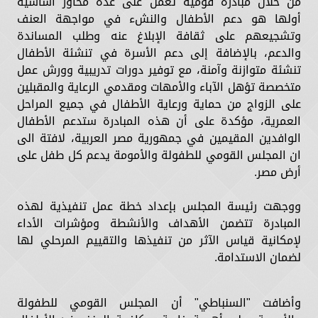
من خلال مبادرة قومية تعمل على عدة محاور أساسية
أولها هو دعم الأطفال والنشء في مواجهة العنف
وتشجيعهم على ثقافة الإبلاغ عنه وطلب المساندة
والدعم، بالإضافة إلى دعم الأسرة في تنشئة الأطفال
تنشئة متوازنة وآمنة، مع توفير دورات تدريبية وورش عمل
متخصصة تؤهل الآباء والأمهات ومقدمي الرعاية والمقبلين
على الزواج من حماية ورعاية الأطفال في جميع المراحل
العمرية، مؤكدة على أن هذه المبادرة ستدعم الأطفال
الوافدين المقيمين في جمهورية مصر العربية، لافتة الى
ان المجلس القومي للطفولة والأمومة يدعم كل طفل على
أرض مصر.
ووجهت رئيسة المجلس بإعداد خطة عمل تنفيذية لهذه
المبادرة تتضمن الأهداف والأنشطة ومؤشرات الأداء
لإمكانية قياس الآثر من تنفيذها والتقييم المرحلي لها
لضمان الاستدامة.
وأضافت "السنباطي" أن المجلس القومي للطفولة