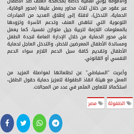
والأمومة يولي أهمية خاصة بمكافحة العنف ضد الأطفال
عبر عقود من خلال ثلاث محاور يعمل عليها (محور الوقاية،
الحماية، التدخل)، لافتة إلى إطلاق العديد من المبادرات
التوعوية التي تناهض العنف وتدعم الأسرة وتزودها
بالمعلومات اللازمة لتربية جيل متوازن نفسيا، كما يعمل
على محور الحماية من خلال الإدارة العامة لنجدة الطفل
ومساندة الأطفال المعرضين للخطر، والتدخل العاجل لحماية
الأطفال وتقديم كافة سبل الدعم اللازم سواء الدعم
النفسي أو القانوني.
وأعربت "السنباطي" عن تطلعاتها لمواصلة المزيد من
العمل مع هيئة انقاذ الطفولة لتعزيز حماية حقول الطفل،
استكمالا للتعاون المثمر في عدد من المجالات.
الطفولة
مصر