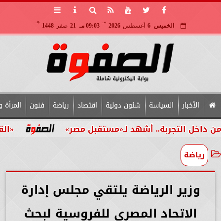
مـ
هـ
الخميس
6
أغسطس
2026
09:03 مـ
21
صفر
1448
الأخبار
السياسة
شئون دولية
اقتصاد
رياضة
فنون
المرأة و
التجربة.. أشهد لـ«مستقبل مصر»
«القومي للأ
رياضة
وزير الرياضة يلتقي مجلس إدارة
الاتحاد المصري للفروسية لبحث