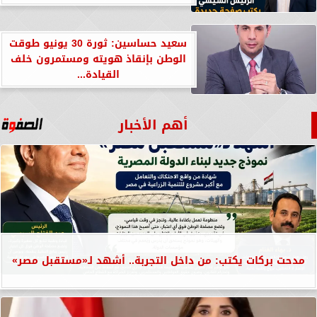
سعيد حساسين: ثورة 30 يونيو طوقت
الوطن بإنقاذ هويته ومستمرون خلف
القيادة...
أهم الأخبار
مدحت بركات يكتب: من داخل التجربة.. أشهد لـ«مستقبل مصر»