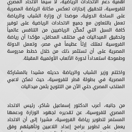
أهمية دعم الاتحادات الرياضية، لا سيما الاتحاد المصري
للفروسية، لتحقيق إنجازات تعكس مكانة الرياضة المصرية
على الساحة الدولية، موضحا ان وزارة الشباب والرياضة
تعمل بالتعاون مع جميع الاتحادات الرياضية على توفير
كافة السبل التي تُمكّن الرياضيين من التنافس عالمياً
وتحقيق الميداليات في مختلف المحافل، مؤكدا أن رياضة
الفروسية تمتلك إرثاً عظيماً في مصر، وتعمل الدولة
المصرية على أن تستثمر ذلك من خلال خطط مدروسة
وطموحة استعداداً لدورة الألعاب الأولمبية المقبلة.
واختتم وزير الشباب والرياضة حديثه مشيدا بالمشاركة
المصرية في بطولة قطر للفروسية، حيث تمكن لاعبي
المنتخب المصري حتي الآن من التتويج بثمن ميداليات
من جانبه، أعرب الدكتور إسماعيل شاكر، رئيس الاتحاد
المصري للفروسية، عن تقديره لجهود الوزارة ودعمها
المستمر لتطوير رياضة الفروسية، مشيرا إلى أن الاتحاد
يعمل على تطوير برامج إعداد اللاعبين وتأهيلهم وفق