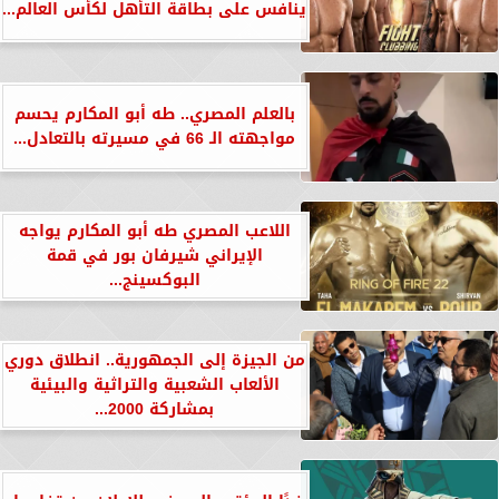
ينافس على بطاقة التأهل لكأس العالم...
بالعلم المصري.. طه أبو المكارم يحسم
مواجهته الـ 66 في مسيرته بالتعادل...
اللاعب المصري طه أبو المكارم يواجه
الإيراني شيرفان بور في قمة
البوكسينج...
من الجيزة إلى الجمهورية.. انطلاق دوري
الألعاب الشعبية والتراثية والبيئية
بمشاركة 2000...