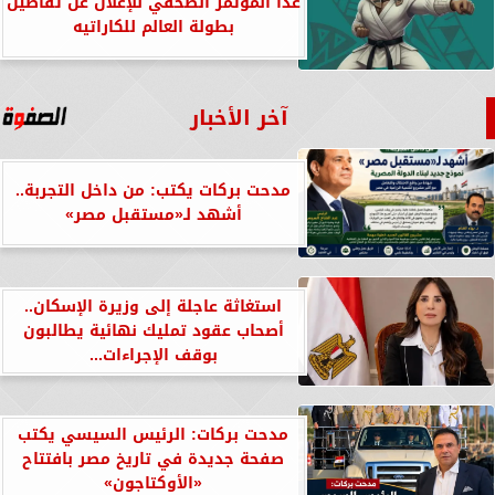
غدًا المؤتمر الصحفي للإعلان عن تفاصيل
بطولة العالم للكاراتيه
آخر الأخبار
مدحت بركات يكتب: من داخل التجربة..
أشهد لـ«مستقبل مصر»
استغاثة عاجلة إلى وزيرة الإسكان..
أصحاب عقود تمليك نهائية يطالبون
بوقف الإجراءات...
مدحت بركات: الرئيس السيسي يكتب
صفحة جديدة في تاريخ مصر بافتتاح
«الأوكتاجون»