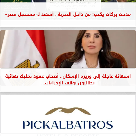
مدحت بركات يكتب: من داخل التجربة.. أشهد لـ«مستقبل مصر»
استغاثة عاجلة إلى وزيرة الإسكان.. أصحاب عقود تمليك نهائية
يطالبون بوقف الإجراءات...