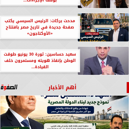
بوقف الإجراءات...
مدحت بركات: الرئيس السيسي يكتب
صفحة جديدة في تاريخ مصر بافتتاح
«الأوكتاجون»
سعيد حساسين: ثورة 30 يونيو طوقت
الوطن بإنقاذ هويته ومستمرون خلف
القيادة...
أهم الأخبار