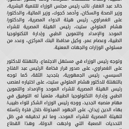
خالد عبد الغفار، نائب رئيس مجلس الوزراء للتنمية البشرية،
وزير الصحة والسكان، وأحمد كجوك، وزير المالية، والدكتور/
على الغمراوي، رئيس هيئة الدواء المصرية، والدكتور/
هشام المتولي ستيت، رئيس الهيئة المصرية للشراء
الموحد والإمداد والتموين الطبي وإدارة التكنولوجيا
الطبية، وعصام عمر، وكيل محافظ البنك المركزي، وعدد من
مسئولي الوزارات والجهات المعنية.
وتوجه رئيس الوزراء في مستهل الاجتماع، بالتهنئة للدكتور
على الغمراوي، على صدور قرار فخامة الرئيس عبد الفتاح
السيسي، رئيس الجمهورية، بتجديد الثقة، كما توجه
بالتهنئة للدكتور هشام المتولي ستيت، على اختياره لمنصب
رئيس الهيئة المصرية للشراء الموحد والإمداد والتموين
الطبي وإدارة التكنولوجيا الطبية، متمنياً له التوفيق في
مهام منصبه الجديد، ووجه رئيس الوزراء الشكر للواء طبيب/
بهاء الدين زيدان، على الجهود المبذولة خلال فترة رئاسته
للهيئة المصرية للشراء الموحد، وما تم تحقيقه في ظل
التحديات الصعبة التي واجهت الدولة، وهذا القطاع