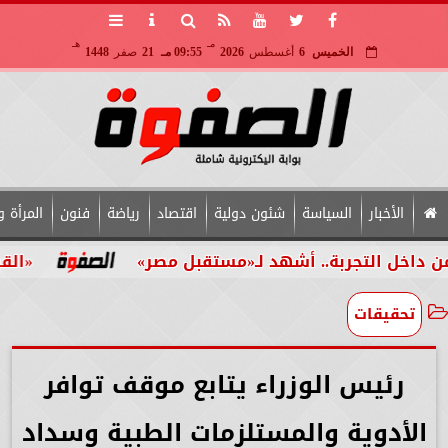
مـ
هـ
الخميس
6
أغسطس
2026
09:55 مـ
21
صفر
1448
الأخبار
السياسة
شئون دولية
اقتصاد
رياضة
فنون
المرأة و
لتجربة.. أشهد لـ«مستقبل مصر»
«القومي للأش
تحقيقات
رئيس الوزراء يتابع موقف توافر
الأدوية والمستلزمات الطبية وسداد