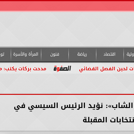
لية
اقتصاد
رياضة
فنون
المرأة والأسرة
تو
ائي
مدحت بركات يكتب: من داخل التجربة.. أ
الشاب»: نؤيد الرئيس السيسي في
نتخابات المقبلة