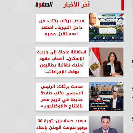
آخر الأخبار
مدحت بركات يكتب: من
داخل التجربة.. أشهد
لـ«مستقبل مصر»
استغاثة عاجلة إلى وزيرة
الإسكان.. أصحاب عقود
تمليك نهائية يطالبون
بوقف الإجراءات...
مدحت بركات: الرئيس
ماضية
السيسي يكتب صفحة
جديدة في تاريخ مصر
بافتتاح «الأوكتاجون»
سعيد حساسين: ثورة 30
يونيو طوقت الوطن بإنقاذ