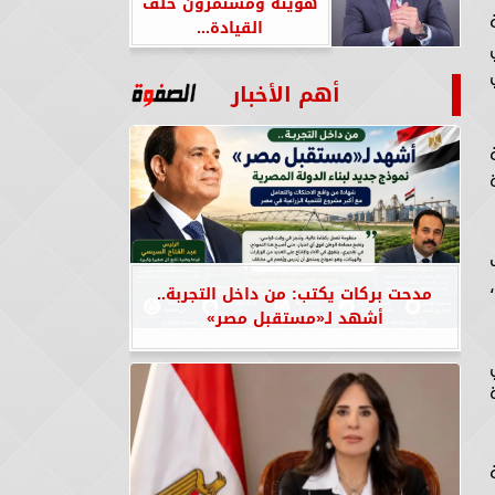
هويته ومستمرون خلف
القيادة...
أهم الأخبار
مدحت بركات يكتب: من داخل التجربة..
أشهد لـ«مستقبل مصر»
درة