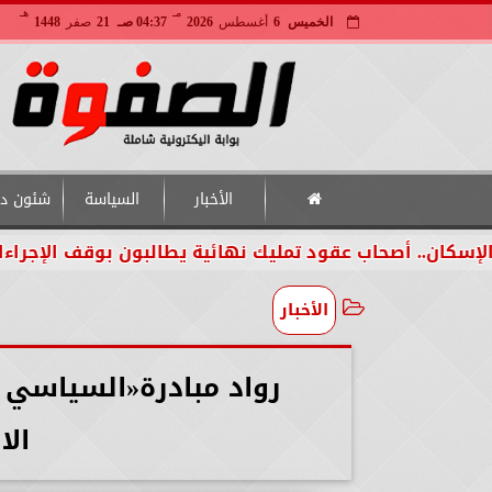
مـ
هـ
الخميس
6
أغسطس
2026
04:37 صـ
21
صفر
1448
الأخبار
السياسة
شئون دو
ود تمليك نهائية يطالبون بوقف الإجراءات لحين الفصل القض
الأخبار
رواد مبادرة«السياسي 
الا