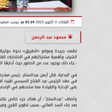
الثلاثاء، 3 أكتوبر 2023
01:24 صـ
بتوقيت القاهرة
محمود عبد الرحمن
نظمت جريدة وموقع «الطريق» ندوة حوارية،
الشباب وأهمية مشاركتهم في الانتخابات القا
، جاء ذلك بوجود عدد من الحضور حيث أدارها ال
في عهد الرئيس عبد الفتاح السيسي لقيت اهتمام
على الإدارة والقيادة مما ساعدهم في الإندم
وأضاف "عبدالستار"، أن هناك جزء خالص بال
بعد بناء السد العالي، بسبب تطوير القري و