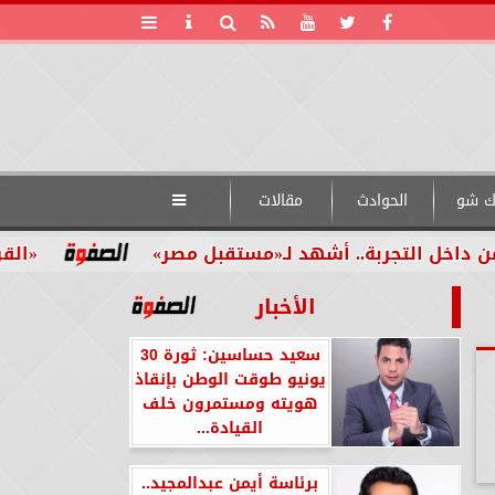
ك شو
الحوادث
مقالات

شهد لـ«مستقبل مصر»
«القومي للأشخاص ذوي ال
الأخبار
سعيد حساسين: ثورة 30
يونيو طوقت الوطن بإنقاذ
هويته ومستمرون خلف
القيادة...
برئاسة أيمن عبدالمجيد..