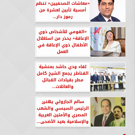
«معاشات الصحفيين» تنظم
أمسية تأبين لعشرة من
رموز دار...
«القومي للأشخاص ذوي
الإعاقة» يحذر من استغلال
الأطفال ذوي الإعاقة في
العمل
لقاء ودي حاشد بمنشية
القناطر يجمع الشيخ كامل
مطر بقيادات القبائل
والعائلات...
سالم الجازولي يهنئ
الرئيس السيسي والشعب
المصري والأمتين العربية
والإسلامية بعيد الأضحى...