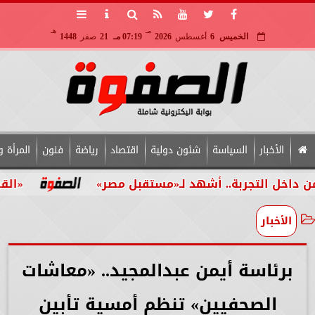
مـ
هـ
الخميس
6
أغسطس
2026
07:19 مـ
21
صفر
1448
الأخبار
السياسة
شئون دولية
اقتصاد
رياضة
فنون
المرأة و
التجربة.. أشهد لـ«مستقبل مصر»
«القومي للأ
الأخبار
برئاسة أيمن عبدالمجيد.. «معاشات
الصحفيين» تنظم أمسية تأبين