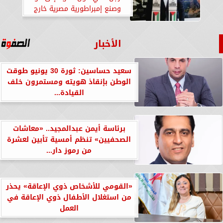
وصنع إمبراطورية مصرية خارج
الحدود
الأخبار
سعيد حساسين: ثورة 30 يونيو طوقت
الوطن بإنقاذ هويته ومستمرون خلف
القيادة...
برئاسة أيمن عبدالمجيد.. «معاشات
الصحفيين» تنظم أمسية تأبين لعشرة
من رموز دار...
«القومي للأشخاص ذوي الإعاقة» يحذر
من استغلال الأطفال ذوي الإعاقة في
العمل