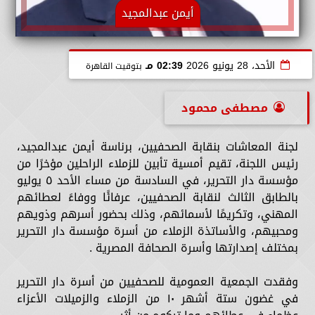
أيمن عبدالمجيد
الأحد، 28 يونيو 2026
02:39 مـ
بتوقيت القاهرة
مصطفى محمود
لجنة المعاشات بنقابة الصحفيين، برناسة أيمن عبدالمجيد،
رئيس اللجنة، تقيم أمسية تأبين للزملاء الراحلين مؤخرًا من
مؤسسة دار التحرير، في السادسة من مساء الأحد ٥ يوليو
بالطابق الثالث لنقابة الصحفيين، عرفائًا ووفاءً لعطائهم
المهني، وتكريمًا لأسمائهم، وذلك بحضور أسرهم وذويهم
ومحبيهم، والأساتذة الزملاء من أسرة مؤسسة دار التحرير
بمختلف إصدارتها وأسرة الصحافة المصرية .
وفقدت الجمعية العمومية للصحفيين من أسرة دار التحرير
في غضون ستة أشهر ١٠ من الزملاء والزميلات الأعزاء