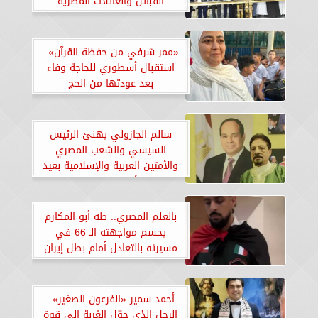
القبائل والعائلات المصرية
«ممر شرفي من حفظة القرآن»..
استقبال أسطوري للحاجة وفاء
بعد عودتها من الحج
سالم الجازولي يهنئ الرئيس
السيسي والشعب المصري
والأمتين العربية والإسلامية بعيد
الأضحى المبارك
بالعلم المصري.. طه أبو المكارم
يحسم مواجهته الـ 66 في
مسيرته بالتعادل أمام بطل إيران
أحمد سمير «الفرعون الصغير»..
الرجل الذي حوّل الغربة إلى قوة