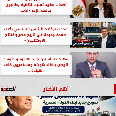
أصحاب عقود تمليك نهائية يطالبون
بوقف الإجراءات...
مدحت بركات: الرئيس السيسي يكتب
صفحة جديدة في تاريخ مصر بافتتاح
«الأوكتاجون»
سعيد حساسين: ثورة 30 يونيو طوقت
الوطن بإنقاذ هويته ومستمرون خلف
القيادة...
أهم الأخبار