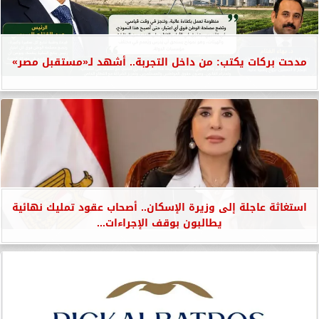
مدحت بركات يكتب: من داخل التجربة.. أشهد لـ«مستقبل مصر»
استغاثة عاجلة إلى وزيرة الإسكان.. أصحاب عقود تمليك نهائية
يطالبون بوقف الإجراءات...