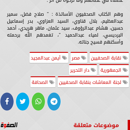
عظماء في عطائهم وما تركوه من أثر .
وهم الكتاب الصحفيون الأساتذة : " صلاح فضل، سمير
عبدالعظيم، بلال قناوي، السيد العزاوي، بدر إسماعيل
حسين، هشام عبدالرؤوف، سيد عثمان، ماهر هريدي، أحمد
البرديسي، لمياء عبدالحميد "، تغمدهم اللّٰه برحمته
وأسكنهم فسيح جناته.
نقابة الصحفيين
مصر
أيمن عبدالمجيد
الجمهورية
دار التحرير
لجنة المعاشات بنقابة الصحفيين
الصحافة
موضوعات متعلقة