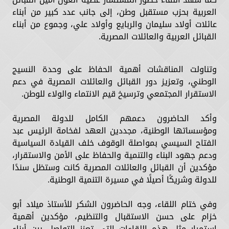
العربية بحزب مستقبل وطن، إلى جانب عدد كبير من أبناء
عائلات أولاد سليمان والربايع وأولاد علي، وجموع من أبناء
القبائل العربية والعائلات المصرية.
وتناولت المناقشات أهمية الحفاظ على وحدة النسيج
الوطني، وتعزيز دور القبائل والعائلات المصرية في دعم
الاستقرار المجتمعي وترسيخ قيم الانتماء والولاء للوطن.
وأكد الحاضرون دعمهم الكامل للدولة المصرية
ومؤسساتها الوطنية، مجددين العهد لفخامة الرئيس عبد
الفتاح السيسي بمواصلة الوقوف خلف القيادة السياسية
ودعم جهود البناء والتنمية والحفاظ على الأمن والاستقرار،
مؤكدين أن القبائل والعائلات المصرية كانت وستظل سندًا
للدولة وشريكًا أصيلًا في مسيرة التنمية الوطنية.
وفي ختام اللقاء، وجه الحاضرون الشكر للأستاذ ميلاد أبو
خزام على حسن الاستقبال والتنظيم، مؤكدين أهمية
استمرار مثل هذه اللقاءات التي تعزز التواصل بين أبناء