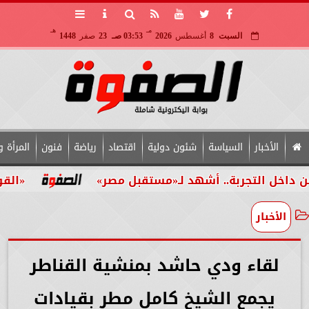
مـ
هـ
السبت
8
أغسطس
2026
03:53 صـ
23
صفر
1448
الأخبار
السياسة
شئون دولية
اقتصاد
رياضة
فنون
المرأة و
. أشهد لـ«مستقبل مصر»
«القومي للأشخاص ذوي 
الأخبار
لقاء ودي حاشد بمنشية القناطر
يجمع الشيخ كامل مطر بقيادات