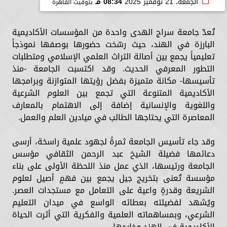
الجمعة، 21 نوفمبر 2025
08:34 مـ
بتوقيت القاهرة
تُعدّ جامعة سراج الهدى واحدة من المؤسسات الأكاديمية
البارزة في الهند، حيث رسّخت حضورها بوصفها نموذجاً
تعليمياً يجمع بين أصالة التراث العلمي الإسلامي ومتطلبات
التطور المعرفي الحديث. وقد اكتسبت الجامعة -منذ
تأسيسها- مكانة متميزة بفضل رؤيتها المتوازنة وبرامجها
الأكاديمية المتنوعة التي تجمع بين العلوم الشرعية
واللغوية والإنسانية إضافة إلى الاهتمام بالمعارف
المعاصرة التي يحتاجها الطالب في ميادين العلم والعمل.
وقد جاء تأسيس الجامعة ثمرةً لجهود علمية راسخة، أرسى
دعائمها فضيلة الشيخ عبد الرحمن الثقافي مؤسس
الجامعة ورئيسها، الذي عمل منذ اللحظة الأولى على بناء
مؤسسة تُعنى بتخريج جيل يجمع بين فهمٍ أصيل لعلوم
الشريعة وقدرةٍ واعية على التعامل مع مستجدات العصر.
ويُشهد لفضيلته بعطائه الواسع في ميدان التعليم
الشرعي، وبمساهماته العلمية والفكرية التي أثرت الحياة
الأكاديمية في الهند وخارجها.