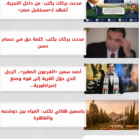
مدحت بركات يكتب: من داخل التجربة..
أشهد لـ«مستقبل مصر»
مدحت بركات يكتب: كلمة حق في حسام
حسن
أحمد سمير «الفرعون الصغير».. الرجل
الذي حوّل الغربة إلى قوة وصنع
إمبراطورية...
ياسمين هلالي تكتب: المياه بين دوشنبه
والقاهرة