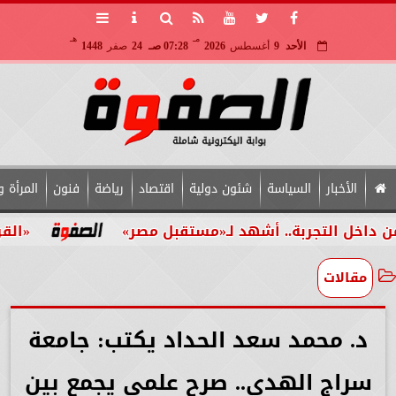
مـ
هـ
الأحد
9
أغسطس
2026
07:28 صـ
24
صفر
1448
الأخبار
السياسة
شئون دولية
اقتصاد
رياضة
فنون
المرأة و
 التجربة.. أشهد لـ«مستقبل مصر»
«القومي لل
مقالات
د. محمد سعد الحداد يكتب: جامعة
سراج الهدى.. صرح علمي يجمع بين