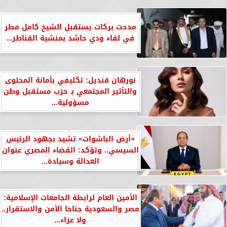
مدحت بركات يستقبل الشيخ كامل مطر
في لقاء ودي حاشد بمنشية القناطر...
نورهان قنديل: تكليفي بأمانة المحتوى
والتأثير المجتمعي بـ حزب مستقبل وطن
مسؤولية...
«أرض الباشوات» تشيد بجهود الرئيس
السيسي.. وتؤكد: القضاء المصري عنوان
العدالة وسيادة...
الأمين العام لرابطة الجامعات الإسلامية:
مصر والسعودية جناحا الأمن والاستقرار..
ولا عزاء...