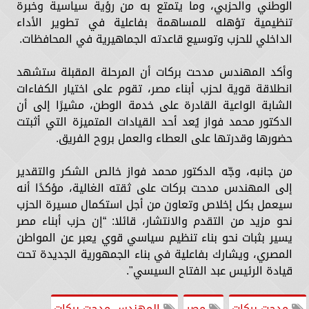
الوطني والحزبي، وما يتمتع به من رؤية سياسية وخبرة
تنظيمية تؤهله للمساهمة بفاعلية في تطوير الأداء
الداخلي للحزب وتوسيع قاعدته الجماهيرية في المحافظات.
وأكد المهندس مدحت بركات أن المرحلة المقبلة ستشهد
انطلاقة قوية لحزب أبناء مصر، تقوم على اختيار الكفاءات
الشابة الواعية القادرة على خدمة الوطن، مشيرًا إلى أن
الدكتور محمد فواز يُعد أحد القيادات المتميزة التي أثبتت
حضورها وقدرتها على العطاء والعمل بروح الفريق.
من جانبه، وجّه الدكتور محمد فواز خالص الشكر والتقدير
إلى المهندس مدحت بركات على ثقته الغالية، مؤكدًا أنه
سيعمل بكل إخلاص وتعاون من أجل استكمال مسيرة الحزب
نحو مزيد من التقدم والانتشار، قائلا: “إن حزب أبناء مصر
يسير بثبات نحو بناء تنظيم سياسي قوي يعبر عن المواطن
المصري، ويشارك بفاعلية في بناء الجمهورية الجديدة تحت
قيادة الرئيس عبد الفتاح السيسي".
مدحت بركات
مصر
المهندس مدحت بركات