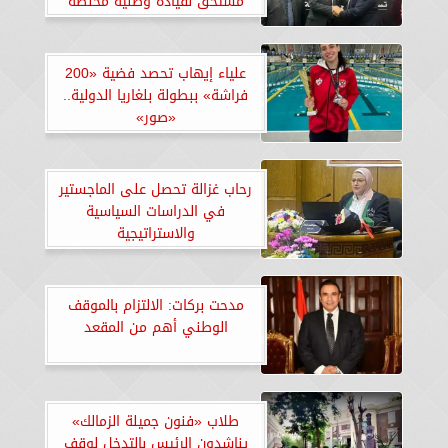
مستحق لقيادة وطنية مخلصة
علياء إيهاب تحصد فضية «200
فراشة» ببطولة بلغاريا الدولية..
«صور»
رحاب غزالة تحصل على الماجستير
في الدراسات السياسية
والاستراتيجية
مدحت بركات: الالتزام بالموقف
الوطني أهم من المقعد
طلاب «فنون جميلة الزمالك»
يناشدون الرئيس بالتدخل لوقف