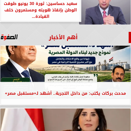
سعيد حساسين: ثورة 30 يونيو طوقت
الوطن بإنقاذ هويته ومستمرون خلف
القيادة...
أهم الأخبار
مدحت بركات يكتب: من داخل التجربة.. أشهد لـ«مستقبل مصر»