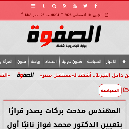
مـ
هـ
الإثنين
10
أغسطس
2026
06:31 صـ
25
صفر
1448
الأخبار
السياسة
شئون دولية
اقتصاد
رياضة
فنون
المرأة و
لتجربة.. أشهد لـ«مستقبل مصر»
«القومي للأش
السياسة
المهندس مدحت بركات يصدر قرارًا
بتعيين الدكتور محمد فواز نائبًا أول