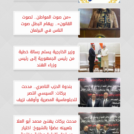
العام
«من صوت المواطن.. لصوت
القانون».. ريهام البطل صوت
الناس في البرلمان
وزير الخارجية يسلم رسالة خطية
من رئيس الجمهورية إلى رئيس
وزراء الهند
بندوة الحزب الناصري.. مدحت
بركات: السيسي انتصر
للدبلوماسية المصرية وأوقف نزيف
الحرب في غزة بحكمة القائد
مدحت بركات يهنئ محمد أبو العلا
بتعيينه عضوًا بالشيوخ: اختيار