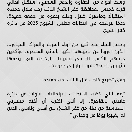
وسط أجواء من الحفاوة والدعم الشعبي، استقبل أهالي
قرية خميس بمحافظة كفر الشيخ النائب رجب هلال حميدة
استقبالًا جماهيريًا كبيرًا، وذلك بدعوة من جمعه حميدة،
دعمًا لترشحه في انتخابات مجلس الشيوخ 2025 عن دائرة
كفر الشيخ.
وحضر اللقاء عدد كبير من أبناء القرية والمراكز المجاورة،
الذين أعربوا عن ترحيبهم الكبير بالنائب المخضرم، مؤكدين
دعمهم الكامل له في مسيرته الجديدة التي يصفها
كثيرون بـ”عودة الابن البار إلى جذوره”.
وفي تصريح خاص، قال النائب رجب حميدة:
“رغم أنني خضت الانتخابات البرلمانية لسنوات عن دائرة
عابدين بالقاهرة، إلا أنني اخترت أن أختم مسيرتي
السياسية من هنا، من كفر الشيخ، بين أهلي وناسي، الذين
لم يغيبوا يومًا عن وجداني.”