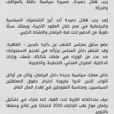
رجب هلال حميدة.. مسيرة سياسية حافلة بالمواقف
والجرأة
يُعد رجب هلال حميدة أحد أبرز الشخصيات السياسية
والبرلمانية في مصر خلال العقود الأخيرة، ويمتلك سجلًا
طويلًا من الحضور تحت قبة البرلمان والنشاط الحزبي.
عضو سابق بمجلس الشعب عن دائرة عابدين – القاهرة،
وقد اشتهر داخل المجلس بجرأته في تقديم الاستجوابات
ضد عدد من الوزراء في ملفات شائكة، شملت وزارات
الداخلية، الطيران المدني، التخطيط، والخارجية.
خاض معارك سياسية عديدة داخل البرلمان، وكان من أوائل
النواب الذين نادوا بضرورة احترام حقوق المعتقلين
السياسيين، ومحاسبة المتورطين في إهدار المال العام.
عرف بمداخلاته النارية تحت القبة، كما شارك في تشكيل
برلمان موازٍ عقب انتخابات 2010 احتجاجًا على نتائج وصفها
بالتزوير.