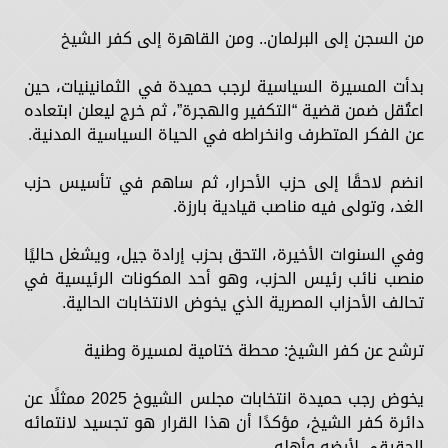
من السجن إلى البرلمان.. ومن القاهرة إلى كفر الشيخ
بدأت المسيرة السياسية لرجب حميدة في الثمانينيات، حين
اعتُقل ضمن قضية “التكفير والهجرة”، ثم خرج ليعلن ابتعاده
عن الفكر المتطرف وانخراطه في الحياة السياسية المدنية.
انضم لاحقًا إلى حزب الأحرار، ثم ساهم في تأسيس حزب
الغد، وتولى فيه مناصب قيادية بارزة.
وفي السنوات الأخيرة، التحق بحزب إرادة جيل، ويشغل حاليًا
منصب نائب رئيس الحزب، وهو أحد المكونات الرئيسية في
تحالف الأحزاب المصرية الذي يخوض الانتخابات الحالية.
ترشح عن كفر الشيخ: محطة ختامية لمسيرة وطنية
يخوض رجب حميدة انتخابات مجلس الشيوخ 2025 ممثلًا عن
دائرة كفر الشيخ، مؤكدًا أن هذا القرار هو تجسيد لانتمائه
الحقيقي لأرضه وأهله.