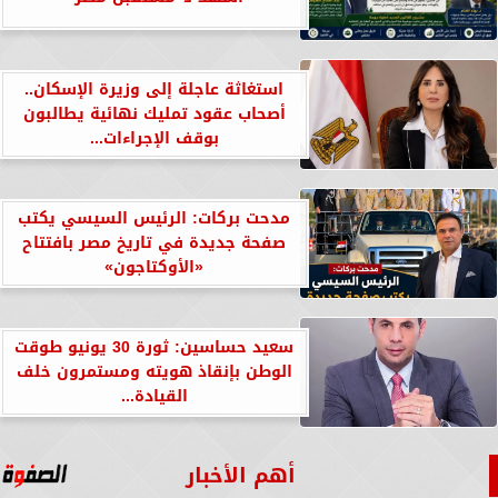
استغاثة عاجلة إلى وزيرة الإسكان..
أصحاب عقود تمليك نهائية يطالبون
بوقف الإجراءات...
مدحت بركات: الرئيس السيسي يكتب
صفحة جديدة في تاريخ مصر بافتتاح
«الأوكتاجون»
سعيد حساسين: ثورة 30 يونيو طوقت
الوطن بإنقاذ هويته ومستمرون خلف
القيادة...
أهم الأخبار