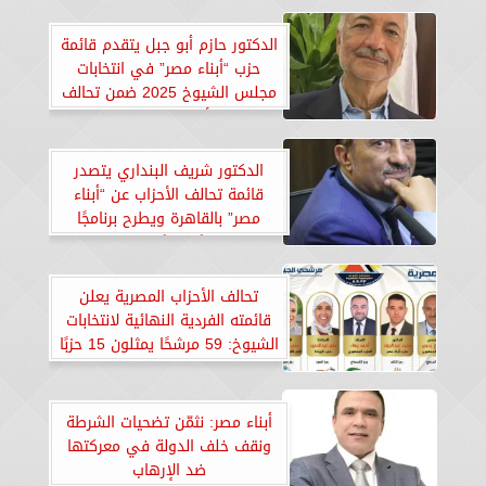
الدكتور حازم أبو جبل يتقدم قائمة
حزب “أبناء مصر” في انتخابات
مجلس الشيوخ 2025 ضمن تحالف
الأحزاب المصرية
الدكتور شريف البنداري يتصدر
قائمة تحالف الأحزاب عن “أبناء
مصر” بالقاهرة ويطرح برنامجًا
وطنيًا داعمًا للدولة
تحالف الأحزاب المصرية يعلن
قائمته الفردية النهائية لانتخابات
الشيوخ: 59 مرشحًا يمثلون 15 حزبًا
بعد التنازلات
أبناء مصر: نثمّن تضحيات الشرطة
ونقف خلف الدولة في معركتها
ضد الإرهاب