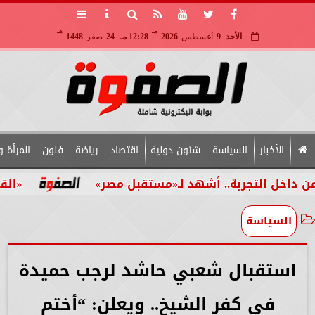
مـ
هـ
الأحد
9
أغسطس
2026
12:28 مـ
24
صفر
1448
الأخبار
السياسة
شئون دولية
اقتصاد
رياضة
فنون
المرأة و
تجربة.. أشهد لـ«مستقبل مصر»
«القومي للأشخ
السياسة
استقبال شعبي حاشد لرجب حميدة
في كفر الشيخ.. ويعلن: “أختم