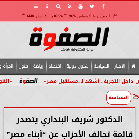
مـ
هـ
الخميس
6
أغسطس
2026
07:24 مـ
21
صفر
1448
الأخبار
السياسة
شئون دولية
اقتصاد
رياضة
فنون
المرأة و
جربة.. أشهد لـ«مستقبل مصر»
«القومي للأشخا
السياسة
الدكتور شريف البنداري يتصدر
قائمة تحالف الأحزاب عن “أبناء مصر”