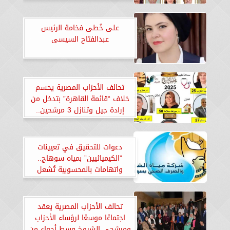
تحالف الأحزاب المصرية.. والقاهرة
تتصدر
على خُطى فخامة الرئيس
عبدالفتاح السيسى
تحالف الأحزاب المصرية يحسم
خلاف “قائمة القاهرة” بتدخل من
إرادة جيل وتنازل 3 مرشحين..
ومدحت بركات يعلن انطلاق الحملة
الإعلامية اليوم بـ59 مرشحًا على
مستوى الجمهورية
دعوات للتحقيق في تعيينات
”الكيميائيين” بمياه سوهاج..
واتهامات بالمحسوبية تُشعل
الغضب
تحالف الأحزاب المصرية يعقد
اجتماعًا موسعًا لرؤساء الأحزاب
ومرشحي الشيوخ وسط أجواء من