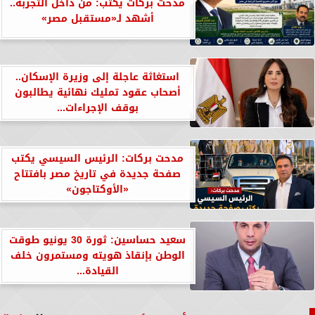
مدحت بركات يكتب: من داخل التجربة..
أشهد لـ«مستقبل مصر»
استغاثة عاجلة إلى وزيرة الإسكان..
أصحاب عقود تمليك نهائية يطالبون
بوقف الإجراءات...
مدحت بركات: الرئيس السيسي يكتب
صفحة جديدة في تاريخ مصر بافتتاح
«الأوكتاجون»
سعيد حساسين: ثورة 30 يونيو طوقت
الوطن بإنقاذ هويته ومستمرون خلف
القيادة...