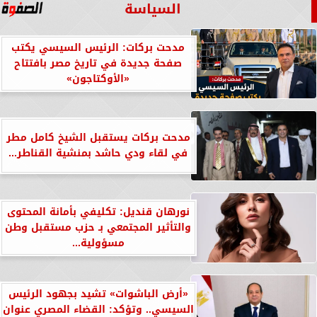
السياسة
مدحت بركات: الرئيس السيسي يكتب
صفحة جديدة في تاريخ مصر بافتتاح
«الأوكتاجون»
مدحت بركات يستقبل الشيخ كامل مطر
في لقاء ودي حاشد بمنشية القناطر...
نورهان قنديل: تكليفي بأمانة المحتوى
والتأثير المجتمعي بـ حزب مستقبل وطن
مسؤولية...
«أرض الباشوات» تشيد بجهود الرئيس
السيسي.. وتؤكد: القضاء المصري عنوان