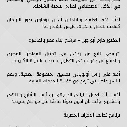
في الذكاء الاصطناعي لصالح التنمية الشاملة.
أمثّل فئة العلماء والباحثين الذين يؤمنون بدور البرلمان
كمنصة للعقل والخبرة، وليس للشعارات.”
الدكتور حازم أبو جبل – مرشح أبناء مصر بالقاهرة:
“ترشحي نابع من رغبتي في تمثيل المواطن المصري
والدفاع عن حقوقه في التعليم والصحة والحياة الكريمة.
أضع على رأس أولوياتي تحسين المنظومة الصحية، ودعم
التشريعات التي ترفع من كفاءة الخدمات العامة.
أؤمن بأن العمل النيابي الحقيقي يبدأ من الشارع وينتهي
بالتشريع، وأعد بأن أكون صوتًا صادقًا لكل مواطن بسيط.”
برنامج تحالف الأحزاب المصرية