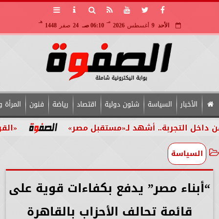
مـ
هـ
الأحد
9
أغسطس
2026
06:10 صـ
24
صفر
1448
الأخبار
السياسة
شئون دولية
اقتصاد
رياضة
فنون
المرأة و
تجربة.. أشهد لـ«مستقبل مصر»
«القومي للأشخ
السياسة
“أبناء مصر” يدفع بكفاءات قوية على
قائمة تحالف الأحزاب بالقاهرة