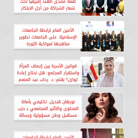
لقمة منتدى الهند إفريقيا تحت
شعار الشراكة من أجل الابتكار
والتحول
الأمين العام لرابطة الجامعات
الإسلامية: على الجامعات تطوير
مناهجها لمواكبة الثورة
التكنولوجية وإعداد خريجين
مؤهلين لوظائف المستقبل
قوانين الأسرة بين إنصاف المرأة
واستقرار المجتمع: هل نحتاج إعادة
توازن؟ بقلم: د. رحاب عبد المنعم
غزالة
نورهان قنديل: تكليفي بأمانة
المحتوى والتأثير المجتمعي بـ حزب
مستقبل وطن مسؤولية ورسالة
لبناء وعي حقيقي
الأمين العام لرابطة الجامعات