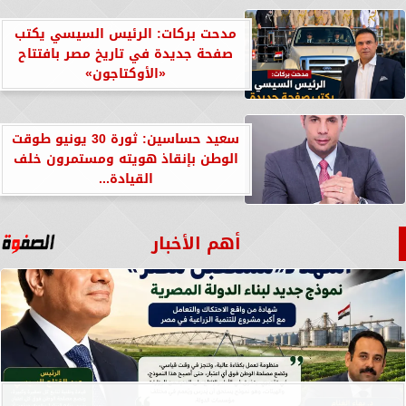
مدحت بركات: الرئيس السيسي يكتب
صفحة جديدة في تاريخ مصر بافتتاح
«الأوكتاجون»
سعيد حساسين: ثورة 30 يونيو طوقت
الوطن بإنقاذ هويته ومستمرون خلف
القيادة...
أهم الأخبار