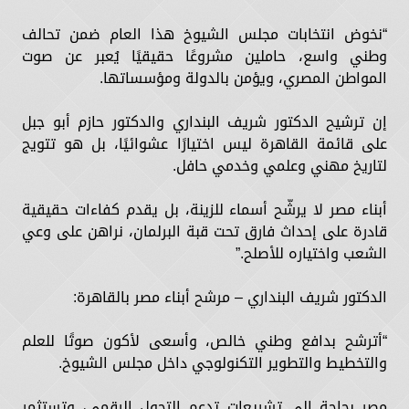
“نخوض انتخابات مجلس الشيوخ هذا العام ضمن تحالف
وطني واسع، حاملين مشروعًا حقيقيًا يُعبر عن صوت
المواطن المصري، ويؤمن بالدولة ومؤسساتها.
إن ترشيح الدكتور شريف البنداري والدكتور حازم أبو جبل
على قائمة القاهرة ليس اختيارًا عشوائيًا، بل هو تتويج
لتاريخ مهني وعلمي وخدمي حافل.
أبناء مصر لا يرشّح أسماء للزينة، بل يقدم كفاءات حقيقية
قادرة على إحداث فارق تحت قبة البرلمان، نراهن على وعي
الشعب واختياره للأصلح.”
الدكتور شريف البنداري – مرشح أبناء مصر بالقاهرة:
“أترشح بدافع وطني خالص، وأسعى لأكون صوتًا للعلم
والتخطيط والتطوير التكنولوجي داخل مجلس الشيوخ.
مصر بحاجة إلى تشريعات تدعم التحول الرقمي، وتستثمر