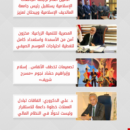
الإسلامية يستقبل رئيس جامعة
المالديف الإسلامية ويبحثان تعزيز
التعاون العلمي
المصرية للتنمية الزراعية: مخزون
آمن من الأسمدة واستعداد كامل
لتغطية احتياجات الموسم الصيفي
تصميمات تخطف الأنفاس.. إسلام
وإبراهيم حشاد نجوم «مسرح
شريف»
د. علي الدكروري: اتفاقات تبادل
العملات خطوة داعمة للاستقرار
وليست تحولًا في النظام المالي
العالمي