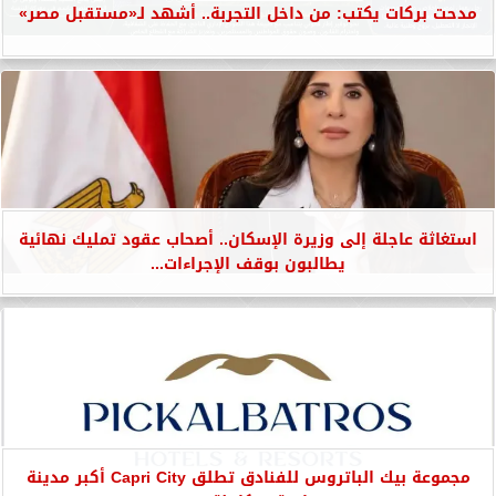
مدحت بركات يكتب: من داخل التجربة.. أشهد لـ«مستقبل مصر»
استغاثة عاجلة إلى وزيرة الإسكان.. أصحاب عقود تمليك نهائية
يطالبون بوقف الإجراءات...
مجموعة بيك الباتروس للفنادق تطلق Capri City أكبر مدينة