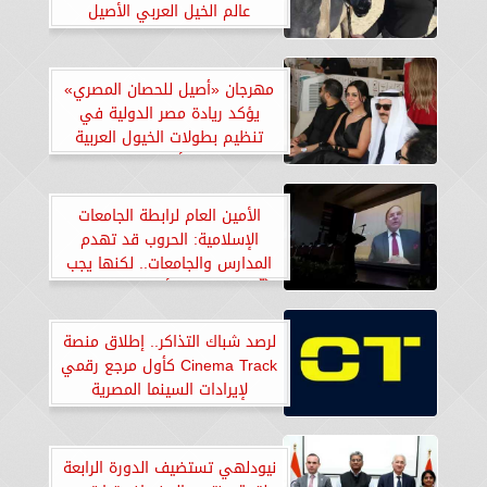
عالم الخيل العربي الأصيل
مهرجان «أصيل للحصان المصري»
يؤكد ريادة مصر الدولية في
تنظيم بطولات الخيول العربية
الأصيلة
الأمين العام لرابطة الجامعات
الإسلامية: الحروب قد تهدم
المدارس والجامعات.. لكنها يجب
ألّا تهدم حق الأطفال والشباب
في المعرفة والتحصيل العلمي
لرصد شباك التذاكر.. إطلاق منصة
Cinema Track كأول مرجع رقمي
لإيرادات السينما المصرية
نيودلهي تستضيف الدورة الرابعة