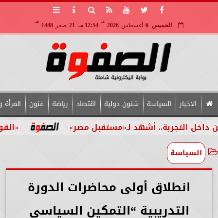
مـ
هـ
الخميس
6
أغسطس
2026
12:54 مـ
21
صفر
1448
الأخبار
السياسة
شئون دولية
اقتصاد
رياضة
فنون
المرأة و
لـ«مستقبل مصر»
«القومي للأشخاص ذوي الإعاق
السياسة
انطلاق أولى محاضرات الدورة
التدريبية “التمكين السياسي