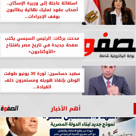
استغاثة عاجلة إلى وزيرة الإسكان..
أصحاب عقود تمليك نهائية يطالبون
بوقف الإجراءات...
مدحت بركات: الرئيس السيسي يكتب
صفحة جديدة في تاريخ مصر بافتتاح
«الأوكتاجون»
سعيد حساسين: ثورة 30 يونيو طوقت
الوطن بإنقاذ هويته ومستمرون خلف
القيادة...
أهم الأخبار