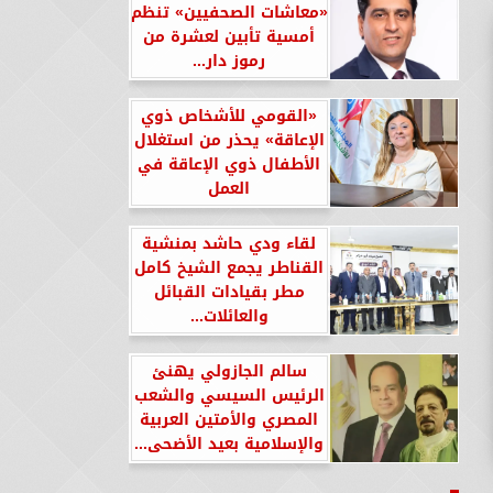
«معاشات الصحفيين» تنظم
أمسية تأبين لعشرة من
رموز دار...
«القومي للأشخاص ذوي
الإعاقة» يحذر من استغلال
الأطفال ذوي الإعاقة في
العمل
لقاء ودي حاشد بمنشية
القناطر يجمع الشيخ كامل
مطر بقيادات القبائل
والعائلات...
سالم الجازولي يهنئ
الرئيس السيسي والشعب
المصري والأمتين العربية
والإسلامية بعيد الأضحى...