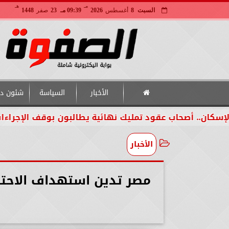
مـ
هـ
السبت
8
أغسطس
2026
09:39 مـ
23
صفر
1448
الأخبار
السياسة
شئون دو
 أصحاب عقود تمليك نهائية يطالبون بوقف الإجراءات لحين 
الأخبار
مصر تدين استهداف الاحتلا