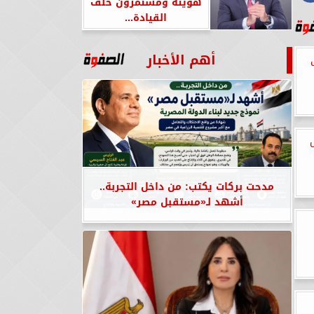
هويته ومستمرون خلف
القيادة...
أهم الأخبار
مدحت بركات يكتب: من داخل التجربة..
أشهد لـ«مستقبل مصر»