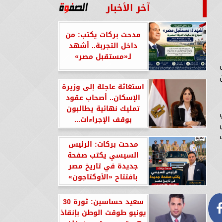
آخر الأخبار
مدحت بركات يكتب: من
داخل التجربة.. أشهد
لـ«مستقبل مصر»
استغاثة عاجلة إلى وزيرة
الإسكان.. أصحاب عقود
تمليك نهائية يطالبون
بوقف الإجراءات...
مدحت بركات: الرئيس
السيسي يكتب صفحة
جديدة في تاريخ مصر
بافتتاح «الأوكتاجون»
سعيد حساسين: ثورة 30
يونيو طوقت الوطن بإنقاذ