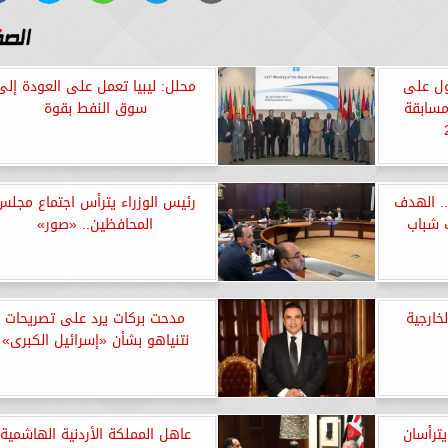
أول على
محلل: ليبيا تعمل على العودة إلى
سابقة
سوق النفط بقوة
.. الهدف
رئيس الوزراء يترأس اجتماع مجلس
 شباب
المحافظين.. «صور»
خارجية
مدحت بركات يرد على تصريحات
نتنياهو بشأن «إسرائيل الكبرى»
يترأسان
عاهل المملكة الأردنية الهاشمية