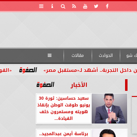
ك شو
الحوادث
مقالات

تجربة.. أشهد لـ«مستقبل مصر»
«القومي للأشخ
الأخبار
سعيد حساسين: ثورة 30
يونيو طوقت الوطن بإنقاذ
هويته ومستمرون خلف
القيادة...
برئاسة أيمن عبدالمجيد..