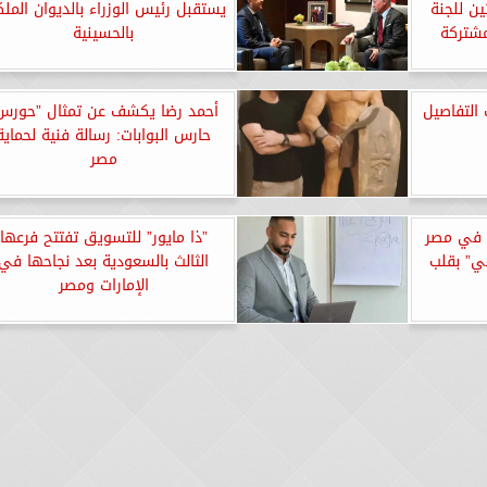
ثين للجنة
يستقبل رئيس الوزراء بالديوان المل
لمشتركة
بالحسينية
 التفاصيل
أحمد رضا يكشف عن تمثال ”حورس
حارس البوابات: رسالة فنية لحماية
مصر
د في مصر
”ذا مايور” للتسويق تفتتح فرعها
ي” بقلب
الثالث بالسعودية بعد نجاحها في
الإمارات ومصر