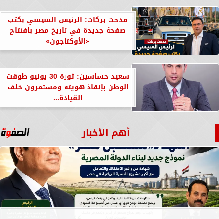
مدحت بركات: الرئيس السيسي يكتب
صفحة جديدة في تاريخ مصر بافتتاح
«الأوكتاجون»
سعيد حساسين: ثورة 30 يونيو طوقت
الوطن بإنقاذ هويته ومستمرون خلف
القيادة...
أهم الأخبار