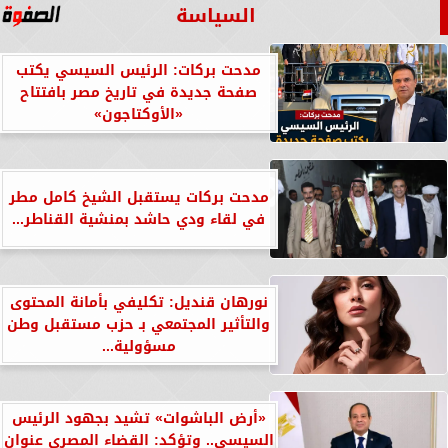
السياسة
مدحت بركات: الرئيس السيسي يكتب
صفحة جديدة في تاريخ مصر بافتتاح
«الأوكتاجون»
مدحت بركات يستقبل الشيخ كامل مطر
في لقاء ودي حاشد بمنشية القناطر...
نورهان قنديل: تكليفي بأمانة المحتوى
والتأثير المجتمعي بـ حزب مستقبل وطن
مسؤولية...
«أرض الباشوات» تشيد بجهود الرئيس
السيسي.. وتؤكد: القضاء المصري عنوان