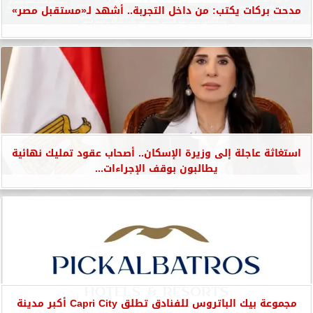
مدحت بركات يكتب: من داخل التجربة.. أشهد لـ«مستقبل مصر»
استغاثة عاجلة إلى وزيرة الإسكان.. أصحاب عقود تمليك نهائية
يطالبون بوقف الإجراءات...
مجموعة بيك الباتروس للفنادق تطلق Capri City أكبر مدينة