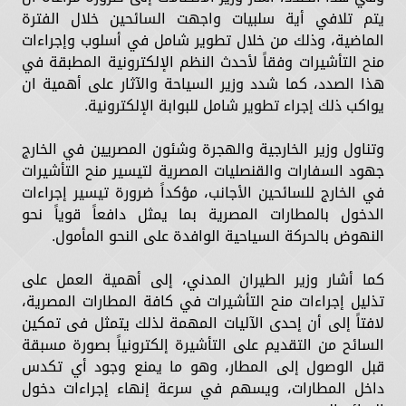
يتم تلافي أية سلبيات واجهت السائحين خلال الفترة
الماضية، وذلك من خلال تطوير شامل في أسلوب وإجراءات
منح التأشيرات وفقاً لأحدث النظم الإلكترونية المطبقة في
هذا الصدد، كما شدد وزير السياحة والآثار على أهمية ان
يواكب ذلك إجراء تطوير شامل للبوابة الإلكترونية.
وتناول وزير الخارجية والهجرة وشئون المصريين في الخارج
جهود السفارات والقنصليات المصرية لتيسير منح التأشيرات
في الخارج للسائحين الأجانب، مؤكداً ضرورة تيسير إجراءات
الدخول بالمطارات المصرية بما يمثل دافعاً قوياً نحو
النهوض بالحركة السياحية الوافدة على النحو المأمول.
كما أشار وزير الطيران المدني، إلى أهمية العمل على
تذليل إجراءات منح التأشيرات في كافة المطارات المصرية،
لافتاً إلى أن إحدى الآليات المهمة لذلك يتمثل فى تمكين
السائح من التقديم على التأشيرة إلكترونياً بصورة مسبقة
قبل الوصول إلى المطار، وهو ما يمنع وجود أي تكدس
داخل المطارات، ويسهم في سرعة إنهاء إجراءات دخول