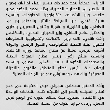
الوزراء، اجتماعاً لبحث مقترحات تيسير إنهاء إجراءات وصول
السائحين إلى المطارات المصرية، وذلك بحضور الدكتور عمرو
طلعت، وزير الاتصالات وتكنولوجيا المعلومات، والسيد/
شريف فتحي، وزير السياحة والآثار، والدكتور بدر عبد
العاطي، وزير الخارجية والهجرة وشئون المصريين بالخارج،
والدكتور سامح الحفني، وزير الطيران المدني، والمهندس
رأفت هندي، نائب وزير الاتصالات وتكنولوجيا المعلومات
لشئون البنية التحتية التكنولوجية والتحول الرقمي، واللواء/
أشرف البرنس، ممثلاً عن قطاع المنافذ بوزارة الداخلية،
والسيد/ هيثم زكي، رئيس قطاع القنوات البديلة
والمدفوعات الحكومية بالبنك الأهلي المصري، والسيد/
إيهاب درة، رئيس قطاع المناطق والفروع والتجزئة
المصرفية ببنك مصر، ومسئولي عددٍ من الجهات المعنية.
وأكد الدكتور مصطفى مدبولي حرص الحكومة على دعم
قطاع السياحة بالنظر إلى أهميته كأحد القطاعات الواعدة
في الاقتصاد المصري، حيث يسهم بدوره في توفير فرص
العمل، وزيادة موارد الدولة من العملة الصعبة.