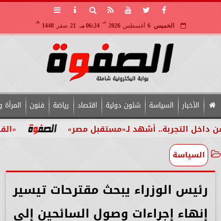
مـ
هـ
الخميس
6
أغسطس
2026
06:24 مـ
21
صفر
1448
الأخبار
السياسة
شئون دولية
اقتصاد
رياضة
فنون
المرأة و
لتجربة.. أشهد لـ«مستقبل مصر»
«القومي للأشخ
السياسة
رئيس الوزراء يبحث مقترحات تيسير
إنهاء إجراءات وصول السائحين إلى