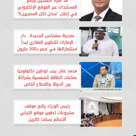
مد فترة التسجيل ورفع
المستندات عبر الموقع الإلكتروني
في إعلان ”سكن لكل المصريين5”
حتى 18 يناير
بمدينة سفنكس الجديدة.. دار
الإمارات للتطوير العقاري تبدأ
استثماراتها في مصر بـ200 مليون
دولار
محمد عنتر: يجب توطين تكنولوجيا
صناعات الطاقة الشمسية بشراكة
بين الدولة والقطاع الخاص
والشركات الأجنبية الكبرى
رئيس الوزراء يتابع موقف
مشروعات تطوير موقع التجلي
الأعظم بسانت كاترين