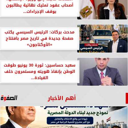
أصحاب عقود تمليك نهائية يطالبون
بوقف الإجراءات...
مدحت بركات: الرئيس السيسي يكتب
صفحة جديدة في تاريخ مصر بافتتاح
«الأوكتاجون»
سعيد حساسين: ثورة 30 يونيو طوقت
الوطن بإنقاذ هويته ومستمرون خلف
القيادة...
أهم الأخبار