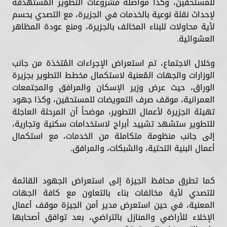
للمستحقين، وكذا مواصلة مشروعات التطوير المُستهدفة
لإحداث نقلة نوعية بالخدمات في الجزيرة، مع التصدي بحسم
لأية محاولات للبناء المخالف بالجزيرة، ومنع عودة المظاهر
العشوائية.
وخلال الاجتماع، تم استعراض الإجراءات المُتخذة من جانب
الوزارات والجهات المُعنية لاستكمال مخطط التطوير بجزيرة
الوراق، حيث عرض وزير الإسكان والمرافق والمجتمعات
العمرانية، موقف صرف التعويضات للمستحقين، وكذا جهود
تهيئة الجزيرة لأعمال التطوير، موضحاً أن المرحلة العاجلة
للتطوير ستشهد تشييد أبراج لاستخدامات سكنية وتجارية،
إلى جانب منظومة متكاملة من الخدمات، مع استكمال
أعمال البنية التحتية، والشبكات، والمرافق.
كما تطرق محافظ الجيزة إلى استعراض الجهود القائمة
للتصدي لأية مخالفات بناء بالتعاون مع كافة الجهات
المعنية، في حين استعرض مدير أمن الجيزة موقف أعمال
الإخلاء للأراضي والمنازل بالتراضي، بعد توافق أصحابها