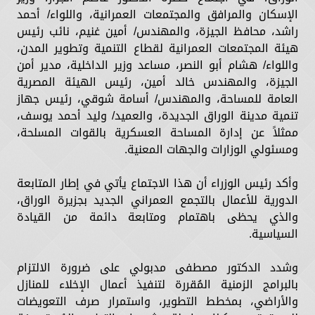
الإسكان والمرافق والمجتمعات العمرانية، واللواء/ أحمد
راشد، محافظ الجيزة، والمهندس/ أمين غنيم، نائب رئيس
هيئة المجتمعات العمرانية لقطاع التنمية وتطوير المدن،
واللواء/ هشام أبو النصر، مساعد وزير الداخلية، مدير أمن
الجيزة، والمهندس خالد أمين، رئيس الهيئة المصرية
العامة للمساحة، والمهندس/ أسامة شوقي، رئيس جهاز
تنمية مدينة الوراق الجديدة، والعميد/ وليد أحمد يوسف،
ممثلاً عن إدارة المساحة العسكرية بالقوات المسلحة،
ومسئولي الوزارات والجهات المعنية.
وأكد رئيس الوزراء أن هذا الاجتماع يأتي في إطار المتابعة
الدورية للأعمال بالتجمع العمراني الجديد بجزيرة الوراق،
والذي يحظى باهتمام ومتابعة دائمة من القيادة
السياسية.
وشدد الدكتور مصطفى مدبولي على ضرورة الالتزام
بالبرامج الزمنية المُقررة لتنفيذ أعمال الإخلاء للمنازل
والأراضي، بمخطط التطوير، واستمرار صرف التعويضات