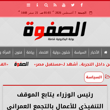
مـ
هـ
الجمعة
7
أغسطس
2026
01:03 صـ
21
صفر
1448
الأخبار
السياسة
شئون دولية
اقتصاد
رياضة
فنون
المرأة و
لتجربة.. أشهد لـ«مستقبل مصر»
«القومي للأش
السياسة
رئيس الوزراء يتابع الموقف
التنفيذي للأعمال بالتجمع العمراني