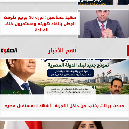
سعيد حساسين: ثورة 30 يونيو طوقت
الوطن بإنقاذ هويته ومستمرون خلف
القيادة...
أهم الأخبار
مدحت بركات يكتب: من داخل التجربة.. أشهد لـ«مستقبل مصر»