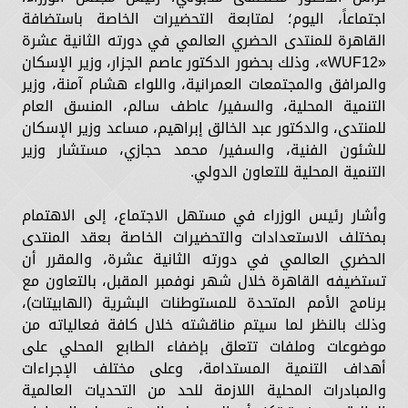
اجتماعاً، اليوم؛ لمتابعة التحضيرات الخاصة باستضافة
القاهرة للمنتدى الحضري العالمي في دورته الثانية عشرة
«WUF12»، وذلك بحضور الدكتور عاصم الجزار، وزير الإسكان
والمرافق والمجتمعات العمرانية، واللواء هشام آمنة، وزير
التنمية المحلية، والسفير/ عاطف سالم، المنسق العام
للمنتدى، والدكتور عبد الخالق إبراهيم، مساعد وزير الإسكان
للشئون الفنية، والسفير/ محمد حجازي، مستشار وزير
التنمية المحلية للتعاون الدولي.
وأشار رئيس الوزراء في مستهل الاجتماع، إلى الاهتمام
بمختلف الاستعدادات والتحضيرات الخاصة بعقد المنتدى
الحضري العالمي في دورته الثانية عشرة، والمقرر أن
تستضيفه القاهرة خلال شهر نوفمبر المقبل، بالتعاون مع
برنامج الأمم المتحدة للمستوطنات البشرية (الهابيتات)،
وذلك بالنظر لما سيتم مناقشته خلال كافة فعالياته من
موضوعات وملفات تتعلق بإضفاء الطابع المحلي على
أهداف التنمية المستدامة، وعلى مختلف الإجراءات
والمبادرات المحلية اللازمة للحد من التحديات العالمية