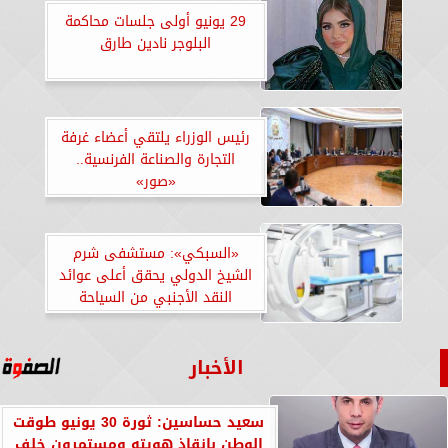
29 يونيو أولى جلسات محاكمة
البلوجر نادين طارق
رئيس الوزراء يلتقي أعضاء غرفة
التجارة والصناعة الفرنسية..
«صور»
«السبكي»: مستشفى شرم
الشيخ الدولي يحقق أعلى عوائد
النقد الأجنبي من السياحة
العلاجية.. «صور»
الأخبار
سعيد حساسين: ثورة 30 يونيو طوقت
الوطن بإنقاذ هويته ومستمرون خلف