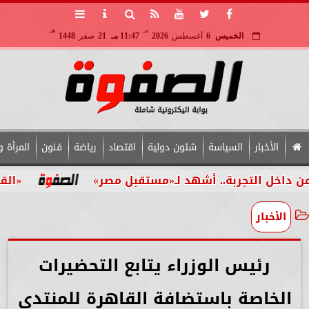
مـ
هـ
الخميس
6
أغسطس
2026
11:47 مـ
21
صفر
1448
الأخبار
السياسة
شئون دولية
اقتصاد
رياضة
فنون
المرأة و
لتجربة.. أشهد لـ«مستقبل مصر»
«القومي للأش
الأخبار
رئيس الوزراء يتابع التحضيرات
الخاصة باستضافة القاهرة للمنتدى