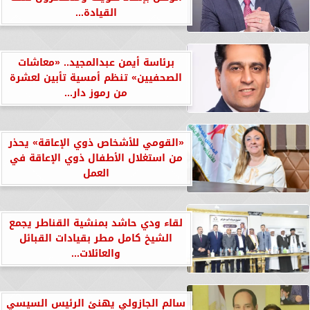
القيادة...
برئاسة أيمن عبدالمجيد.. «معاشات
الصحفيين» تنظم أمسية تأبين لعشرة
من رموز دار...
«القومي للأشخاص ذوي الإعاقة» يحذر
من استغلال الأطفال ذوي الإعاقة في
العمل
لقاء ودي حاشد بمنشية القناطر يجمع
الشيخ كامل مطر بقيادات القبائل
والعائلات...
سالم الجازولي يهنئ الرئيس السيسي