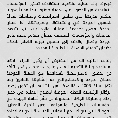
فيعرف بأنه عملية منهجية تستهدف تمكين المؤسسات
التعليمية من الحصول على هوية معترف بها محلياً ودولياً
تعكس قدرتها على تطبيق استراتيجيات وسياسات فعالة
لتحسين الجودة في وأنشطتها ومخرجاتها، أما ضمان
الجودة؛ فهي مجموعة العمليات والإجراءات التي تتبعها
الجامعات والمؤسسات التعليمية لضمان تقديم تعليم عالي
الجودة وفعال يهدف إلى تحسين تجربة التعلم للطلاب
وضمان تحقيق الأهداف التعليمية المحددة.
وقالت النائبة إنه من المفترض أن يكون الذراع الأهم
لمساعدة وزارة التعليم العالي والبحث العلمـــي في التأكد
من تحقيق الاستراتيجية لأهدافها هو الهيئة القومية
لضمان الجودة والاعتمادوالتي تم إنشاؤها بالقانون رقم
(۸۲) لسنة 2006 ، فالهدف من إنشائها أن تكون إحدى
الركائز الرئيسية للخطة القومية لإصلاح التعليم في مصر،
وذلك باعتبارها الجهة المسئولة عن نشر ثقافة الجودة في
المؤسسات التعليمية والمجتمع، وعن تنمية المعايير
القومية التي تتواكب مع المعايير القياسية الدولية لإعادة
هيكلة المؤسسات التعليمية وتحسين جودة عملياتها