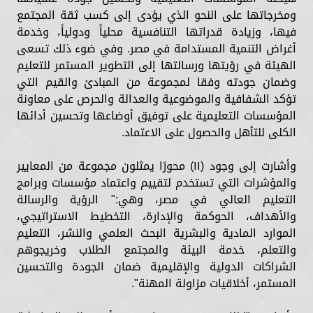
ومخرجاتها على النحو الذي يؤدى إلى كسب ثقة المجتمع
فيها، وزيادة قدراتها التنافسية محلياً ودولياً، وخدمة
أغراض التنمية المستدامة في مصر. وفي ضوء ذلك تسعى
الهيئة في رؤيتها ورسالتها إلى التطوير المستمر للتعليم
وضمان جودته وفقا لمجموعة من المبادئ والقيم التي
تؤكد الشفافية والموضوعية والعدالة والحرص على معاونة
المؤسسات التعليمية على توفيق أوضاعها وتحسين أدائها
الكلى للتأهل والحصول على الاعتماد.
وأشارت إلى وجود (۱۱) محورًا يمثلون مجموعة من المعايير
والمؤشرات التي تستخدم لتقييم واعتماد مؤسسات وبرامج
التعليم العالي في مصر، وهي:" الرؤية والرسالة
والأهداف، الحوكمة والإدارة، التخطيط الاستراتيجي،
الموارد المادية والبشرية البحث العلمي والنشر، التعليم
والتعلم، خدمة البيئة والمجتمع الطلاب وخريجوهم
الشراكات الدولية والإقليمية ضمان الجودة والتحسين
المستمر، أخلاقيات مزاولة المهنة".