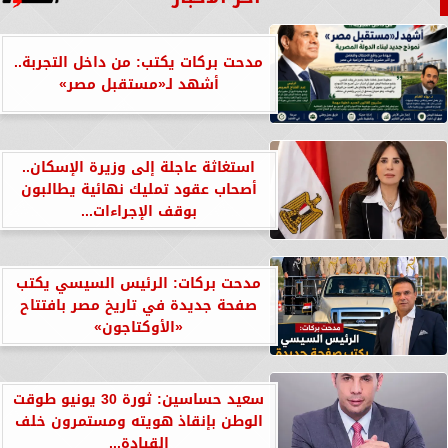
مدحت بركات يكتب: من داخل التجربة..
أشهد لـ«مستقبل مصر»
استغاثة عاجلة إلى وزيرة الإسكان..
أصحاب عقود تمليك نهائية يطالبون
بوقف الإجراءات...
مدحت بركات: الرئيس السيسي يكتب
صفحة جديدة في تاريخ مصر بافتتاح
«الأوكتاجون»
سعيد حساسين: ثورة 30 يونيو طوقت
الوطن بإنقاذ هويته ومستمرون خلف
القيادة...