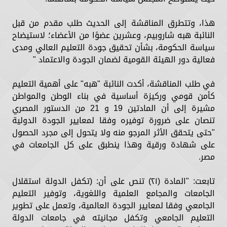
هذا، وتتطرق المناقشة إلى الحديث طلب مقدم من قبل
النائبة هبه شاروبيم، وعشرين عضوًا من الأعضاء؛ لاستيضاح
سياسة الحكومة، بشأن تحقيق جودة التعليم العالي ومدى
فعالية دور الهيئة القومية لضمان الجودة والاعتماد "
في طلب المناقشة، أكدت النائبة "هبه" على أهمية التعليم
كأمن قومي وركيزة أساسية في بناء الوطن والمواطن
مشيرة إلى أن المادتين 19 و 21 من الدستور المصري
تنصان على ضرورة توفيره وفقا لمعايير الجودة الدولية
"حتى يتحقق الأثر المرجو منه ولا يتحول إلى مجرد الحصول
على شهادة ورقية وهذا ينطبق على كل الجامعات في
مصر.
تابعت: "المادة (۲۱) تنص على أن: (تكفل الدولة استقلال
الجامعات والمجامع العلمية واللغوية، وتوفير التعليم
الجامعي وفقا لمعايير الجودة العالمية، وتعمل على تطوير
التعليم الجامعي وتكفل مجانيته في جامعات الدولة