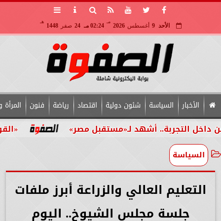
مـ
هـ
الأحد
9
أغسطس
2026
02:24 مـ
24
صفر
1448
الأخبار
السياسة
شئون دولية
اقتصاد
رياضة
فنون
المرأة و
ربة.. أشهد لـ«مستقبل مصر»
«القومي للأشخاص
السياسة
التعليم العالي والزراعة أبرز ملفات
جلسة مجلس الشيوخ.. اليوم