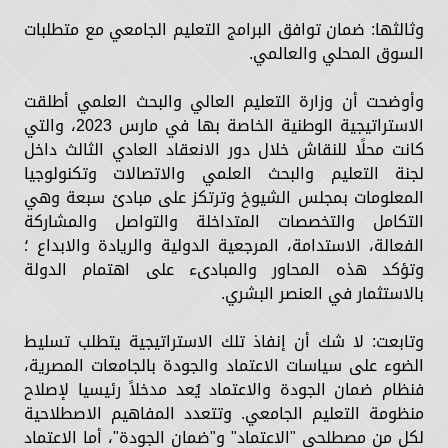
وثالثها: ضمان توافق البرامج التعليم الجامعي مع متطلبات
السوق المحلي والعالمي.
وأوضحت أن وزارة التعليم العالي والبحث العلمي أطلقت
الاستراتيجية الوطنية الخاصة بها في مارس 2023، والتي
كانت محلًا للنقاش خلال دور الانعقاد العادي الثالث داخل
لجنة التعليم والبحث العلمي والاتصالات وتكنولوجيا
المعلومات بمجلس الشيوخ وترتكز على مبادئ سبعة وهي
التكامل والتخصصات المتداخلة والتواصل والمشاركة
الفعالة، الاستدامة، المرجعية الدولية والريادة والابداع ؛
وتؤكد هذه المحاور والمبادىء على اهتمام الدولة
بالاستثمار في العنصر البشري.
وتابعت: لا شك أن إنفاذ تلك الاستراتيجية يتطلب تسليط
الضوء على سياسات الاعتماد والجودة بالجامعات المصرية،
فنظام ضمان الجودة والاعتماد يُعد مدخلاً رئيسيا لإصلاح
منظومة التعليم الجامعي. وتتعدد المفاهيم الاصطلاحية
لكل من مصطلحي "الاعتماد" و"ضمان الجودة"، أما الاعتماد