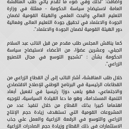
وأضافت: "لذلك وفي ضوء ما تقدم يأتي طلب المناقشة
العامة لاستيضاح سياسة الحكومة - ممثلة في وزارة
التعليم العالي والبحث العلمي والهيئة القومية لضمان
الجودة والاعتماد في تحقيق جودة التعليم العالى وفعالية
دور الهيئة القومية لضمان الجودة والاعتماد".
كما يناقش المجلس طلب مقدم من قبل النائب عبد السلام
الجبلي، وعشرين عضوًا، من الأعضاء لاستيضاح سياسة
الحكومة بشأن : "تشجيع التوسع في مجال التصنيع
الزراعي".
خلال طلب المناقشة، أشار النائب إلى أن القطاع الزراعي من
القطاعات الرئيسية في البرنامج الوطني للإصلاح الاقتصادي
والاجتماعي، فهو يلعب دورًا رئيسيا في تفعيل أبعاد
التنمية المستدامة، وهو ما دعا القيادة السياسية، لتوجيه
اهتماما كبيرا بذلك القطاع من خلال تنفيذ عدد من
المشروعات القومية التي تستهدف زيادة حجم الإنتاج
الزراعي والتوسع في الرقعة الزراعية والعمل علي جذب
الاستثمارات في ذلك القطاع وزيادة حجم الصادرات الزراعية