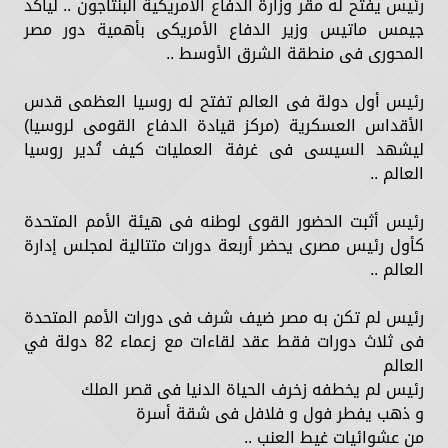
رئيس يفتح له مقر وزارة الدفاع الأمريكية البنتاجون .. ليأكد
جيمس ماتيس وزير الدفاع الأمريكى بأهمية دور مصر
المحورى فى منطقة الشرق الأوسط ..
رئيس أول دولة فى العالم تفتح له روسيا العظمى قدس
الأقداس العسكرية (مركز قيادة الدفاع القومى لروسيا)
ليشهد السيسى فى غرفة العمليات كيف تُدير روسيا
العالم ..
رئيس أثبت الحضور القوى لوطنه فى هيئة الأمم المتحدة
كأول رئيس مصرى يحضر أربعة دورات متتالية لمجلس إدارة
العالم ..
رئيس لم تكن به مصر ضيف شرف فى دورات الأمم المتحدة
فى ثلاث دورات فقط عقد لقاءات مع زعماء 82 دولة في
العالم
رئيس لم يخطفه زخرف الحياة الدنيا فى قصر الملك
و ذهب يفطر فول و فلافل فى شقة أسرة
من عشوائيات غيط العنب ..