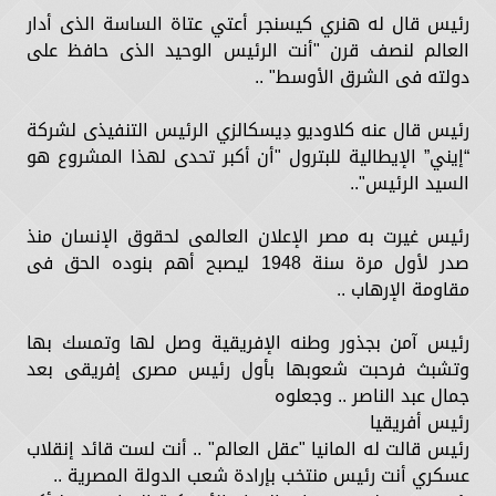
رئيس قال له هنري كيسنجر أعتي عتاة الساسة الذى أدار
العالم لنصف قرن "أنت الرئيس الوحيد الذى حافظ على
دولته فى الشرق الأوسط" ..
رئيس قال عنه كلاوديو دِيسكالزي الرئيس التنفيذى لشركة
“إيني” الإيطالية للبترول "أن أكبر تحدى لهذا المشروع هو
السيد الرئيس"..
رئيس غيرت به مصر الإعلان العالمى لحقوق الإنسان منذ
صدر لأول مرة سنة 1948 ليصبح أهم بنوده الحق فى
مقاومة الإرهاب ..
رئيس آمن بجذور وطنه الإفريقية وصل لها وتمسك بها
وتشبث فرحبت شعوبها بأول رئيس مصرى إفريقى بعد
جمال عبد الناصر .. وجعلوه
رئيس أفريقيا
رئيس قالت له المانيا "عقل العالم" .. أنت لست قائد إنقلاب
عسكري أنت رئيس منتخب بإرادة شعب الدولة المصرية ..