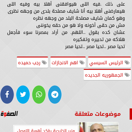
على ذلك .فيه اللى هيوافقنى أهلا بيه وفيه اللى
هيعارضنى أهلا بيه أنا شايف مصلحة بلدى من وجهه نظرى
وهو كمان شايف مصلحة البلد من وجهه نظره
مش من حقى أخونه ولا هو من حقه يخوننى
عشان كده بقول ..اللهم. من أراد بمصرنا سوء فأجعل
هلاكه من تدبيره وتفكيره
تحيا مصر ..تحيا مصر ..تحيا مصر
الرئيس السيسي
اهم الانجازات
رجب حميده
الجمهوريه الجديده
موضوعات متعلقة
وزير الخارجية يؤكد أهمية التوصل