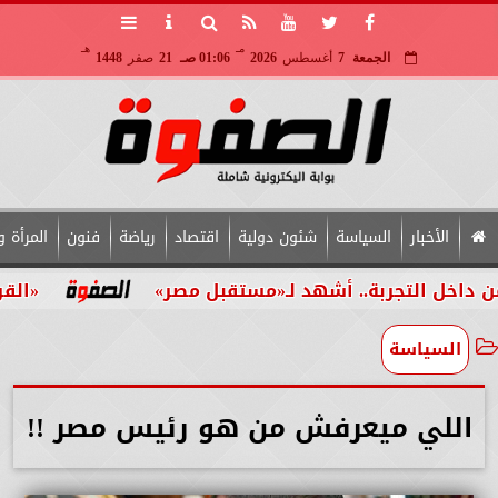
مـ
هـ
الجمعة
7
أغسطس
2026
01:06 صـ
21
صفر
1448
الأخبار
السياسة
شئون دولية
اقتصاد
رياضة
فنون
المرأة و
جربة.. أشهد لـ«مستقبل مصر»
«القومي للأشخا
السياسة
اللي ميعرفش من هو رئيس مصر !!