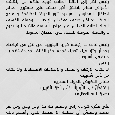
رئيس نظر إلى أبنائنا الطلاب فوجد منهم من ينهشه
الأمراض فقام بأطلاق أكبر حملات على مستوى العالم
لأطفال المدارس .. مبادرة "نور الحياة" لمكافحة والعلاج
المبكر لأمراض ضعف وفقدان الإبصار .. وحملة الكشف
المبكر لطلبة المدارس عن أمراض السمنة والأنيميا والتقزم
.. والحملة القومية للقضاء على الديدان المعوية ..
رئيس قالت له رئيسة كوريا الجنوبية نحن نثق فى قيادتك
بعد أن وثق فيك شعبك فجمع لحفر القناة الجديدة 64 مليار
جنية فى أسبوعين
رئيس
لا يهاب الإرهاب والفساد والإصلاحات الاقتصادية ولا يهاب
من تأكل شعبيته
مقابل النهوض بالدولة المصرية
{ فَتَوَكَّلْ عَلَى اللَّهِ إِنَّكَ عَلَى الْحَقِّ الْمُبِينِ}
(صدق الله العظيم)
على فكره هو ده رأيى ومقتنع بيه جدآ وعن وعى ومن غير
ضغط ومفيش أى مصلحة الا مصلحة بلدى وأقسم بالله