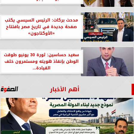
مدحت بركات: الرئيس السيسي يكتب
صفحة جديدة في تاريخ مصر بافتتاح
«الأوكتاجون»
سعيد حساسين: ثورة 30 يونيو طوقت
الوطن بإنقاذ هويته ومستمرون خلف
القيادة...
أهم الأخبار