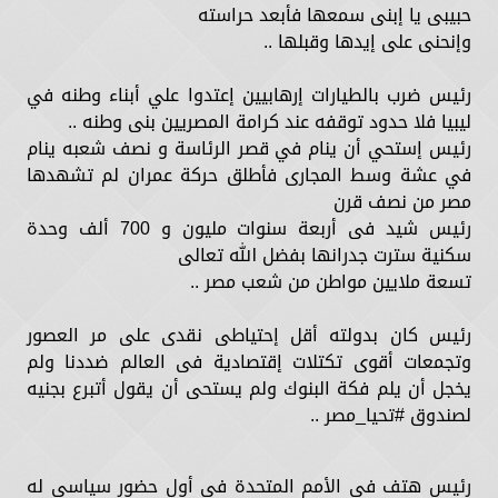
حبيبى يا إبنى سمعها فأبعد حراسته
وإنحنى على إيدها وقبلها ..
رئيس ضرب بالطيارات إرهابيين إعتدوا علي أبناء وطنه في
ليبيا فلا حدود توقفه عند كرامة المصريين بنى وطنه ..
رئيس إستحي أن ينام في قصر الرئاسة و نصف شعبه ينام
في عشة وسط المجارى فأطلق حركة عمران لم تشهدها
مصر من نصف قرن
رئيس شيد فى أربعة سنوات مليون و 700 ألف وحدة
سكنية سترت جدرانها بفضل الله تعالى
تسعة ملايين مواطن من شعب مصر ..
رئيس كان بدولته أقل إحتياطى نقدى على مر العصور
وتجمعات أقوى تكتلات إقتصادية فى العالم ضددنا ولم
يخجل أن يلم فكة البنوك ولم يستحى أن يقول أتبرع بجنيه
لصندوق #تحيا_مصر ..
رئيس هتف فى الأمم المتحدة فى أول حضور سياسى له