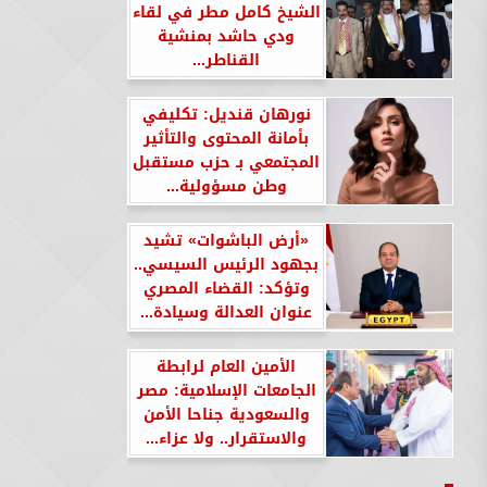
الشيخ كامل مطر في لقاء
ودي حاشد بمنشية
القناطر...
نورهان قنديل: تكليفي
بأمانة المحتوى والتأثير
المجتمعي بـ حزب مستقبل
وطن مسؤولية...
«أرض الباشوات» تشيد
بجهود الرئيس السيسي..
وتؤكد: القضاء المصري
عنوان العدالة وسيادة...
الأمين العام لرابطة
الجامعات الإسلامية: مصر
والسعودية جناحا الأمن
والاستقرار.. ولا عزاء...