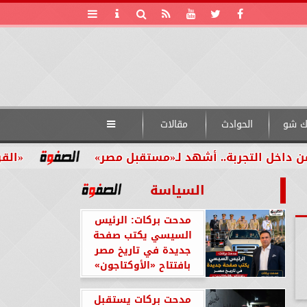
ك شو
الحوادث
مقالات

تجربة.. أشهد لـ«مستقبل مصر»
«القومي للأشخ
السياسة
مدحت بركات: الرئيس
السيسي يكتب صفحة
جديدة في تاريخ مصر
بافتتاح «الأوكتاجون»
مدحت بركات يستقبل