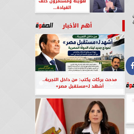
هويته ومستمرون خلف
القيادة...
أهم الأخبار
مدحت بركات يكتب: من داخل التجربة..
أشهد لـ«مستقبل مصر»