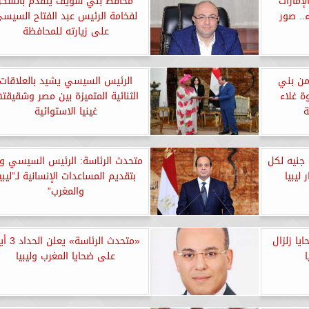
إمارات
محافظ بني سويف يتقدم بالشكر
.. صور
لفخامة الرئيس عبد الفتاح السيس
على زيارته للمحافظة
من بني
الرئيس السيسي يشيد بالعلاقات
ة غلاء
الثنائية المتميزة بين مصر وشقيقته
ة
غينيا الاستوائية
ء: صرف 25 ألف جنيه لكل
متحدث الرئاسة: الرئيس السيسي و
ليبيا
بتقديم المساعدات الإنسانية لـ”ليبي
والمغرب”
ا زلزال
«متحدث الرئاسة» يع
على ضحايا المغرب وليبيا