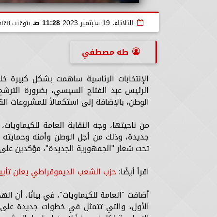
الثلاثاء، 19 سبتمبر 2023
11:28 صـ
بتوقيت القا
طه مصطفي
الإنتخابات الرئاسية ساهمت بشكل كبيرة خ
الرئيس عبد الفتاح السيسي، بضرورة الترشح
الوطن، بالإضافة إلى استكمالاً للمشروعات ال
من ناحيتها، وجه النقابة العامة للكيماويات،
جديدة، وذلك من أجل الوطن وأمنه وحمايته من
تحت شعار "الجمهورية الجديدة"، مؤكدين على 
اقرأ أيضًا:
حزب الشعب الديموقراطي يعلن تأييد
أضافت "العامة للكيماويات"، في بيانًا، أن ا
الأول، والتي تتمثل في خطوات جديدة على راسه