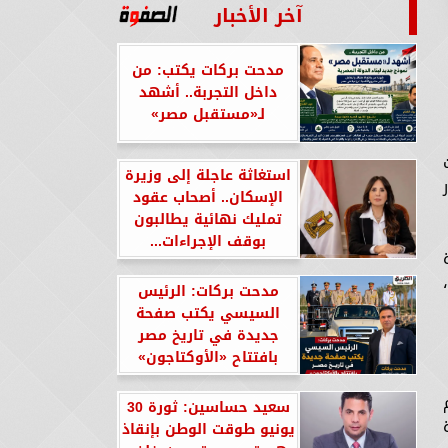
آخر الأخبار
مدحت بركات يكتب: من
داخل التجربة.. أشهد
لـ«مستقبل مصر»
استغاثة عاجلة إلى وزيرة
الإسكان.. أصحاب عقود
تمليك نهائية يطالبون
بوقف الإجراءات...
مدحت بركات: الرئيس
السيسي يكتب صفحة
جديدة في تاريخ مصر
بافتتاح «الأوكتاجون»
سعيد حساسين: ثورة 30
يونيو طوقت الوطن بإنقاذ