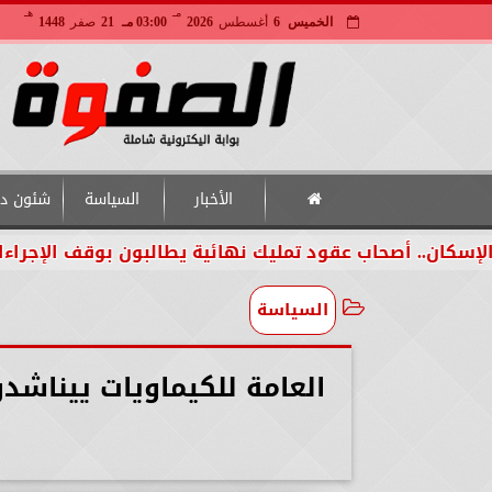
مـ
هـ
الخميس
6
أغسطس
2026
03:00 مـ
21
صفر
1448
الأخبار
السياسة
شئون دو
 أصحاب عقود تمليك نهائية يطالبون بوقف الإجراءات لحين 
السياسة
العامة للكيماويات ييناشد