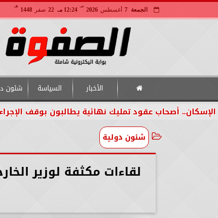
مـ
هـ
الجمعة
7
أغسطس
2026
12:24 مـ
22
صفر
1448
الأخبار
السياسة
شئون دو
أصحاب عقود تمليك نهائية يطالبون بوقف الإجراءات لحين ال
شئون دولية
​لقاءات مكثفة لوزير الخا