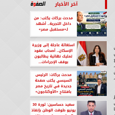
آخر الأخبار
مدحت بركات يكتب: من
داخل التجربة.. أشهد
لـ«مستقبل مصر»
استغاثة عاجلة إلى وزيرة
الإسكان.. أصحاب عقود
ي
تمليك نهائية يطالبون
بوقف الإجراءات...
مدحت بركات: الرئيس
السيسي يكتب صفحة
جديدة في تاريخ مصر
بافتتاح «الأوكتاجون»
سعيد حساسين: ثورة 30
يونيو طوقت الوطن بإنقاذ