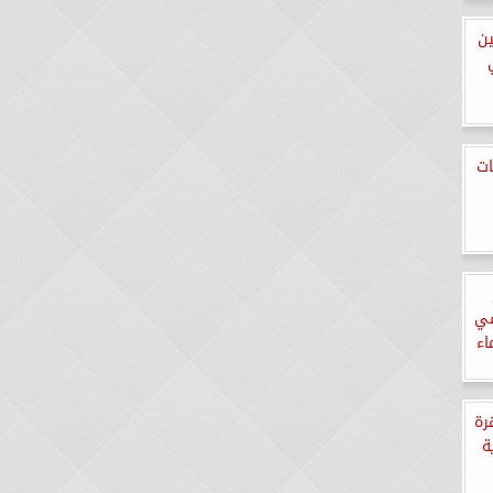
ين
ات
في
اء
رة
ة