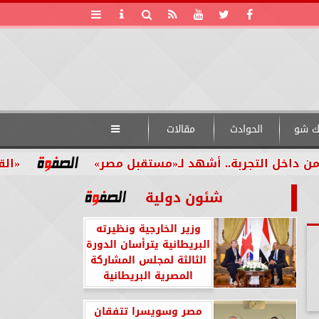
ك شو
الحوادث
مقالات

ربة.. أشهد لـ«مستقبل مصر»
«القومي للأشخاص
شئون دولية
وزير الخارجية ونظيرته
البريطانية يترأسان الدورة
الثالثة لمجلس المشاركة
المصرية البريطانية
مصر وسويسرا تتفقان