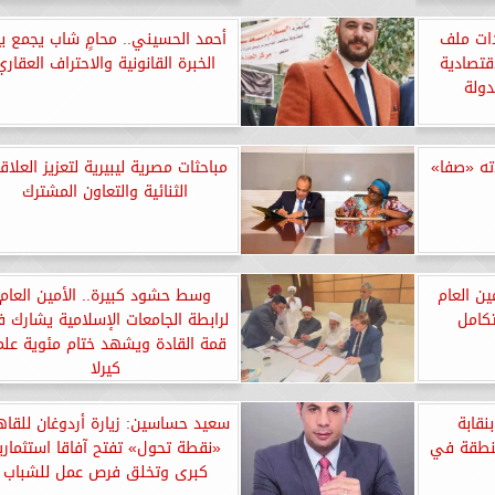
دات ملف
أحمد الحسيني.. محامٍ شاب يجمع ب
قتصادية
الخبرة القانونية والاحتراف العقاري
دولة
ته «صفا»
مباحثات مصرية ليبيرية لتعزيز العلاق
الثنائية والتعاون المشترك
ين العام
وسط حشود كبيرة.. الأمين العام
تكامل
لرابطة الجامعات الإسلامية يشارك 
قمة القادة ويشهد ختام مئوية علم
كيرلا
نقابة
سعيد حساسين: زيارة أردوغان للقاه
منطقة في
«نقطة تحول» تفتح آفاقا استثماري
كبرى وتخلق فرص عمل للشباب