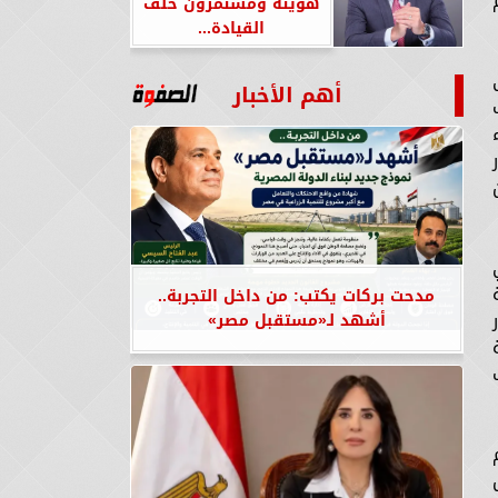
هويته ومستمرون خلف
القيادة...
أهم الأخبار
مدحت بركات يكتب: من داخل التجربة..
أشهد لـ«مستقبل مصر»