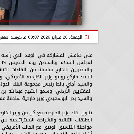
الجمعة، 20 فبراير 2026
03:07 مـ
بتوقيت القاهر
على هامش المشاركه في الوفد الذي رأسه د
لم
والمصريين بالخارج سلسلة من اللقاءات الثنا
السيد ماركو روبيو وزير الخارجية الأمريكي
والسيد أجاي بانجا رئيس مجموعة البنك الدول
المغتربين الأردني، وسمو الشيخ عبدالله بن ز
والسيد بدر البوسعيدي وزير خارجية سلطنة ع
تناول لقاء وزير الخارجية مع كل من وزير الخ
العلاقات الثنائية والشراكة الاستراتيجية بي
مواصلة التنسيق الوثيق مع الجانب الأمريكي ف