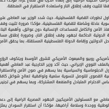
رامب الحثيثة الرامية إلى إنهاء الحرب في قطاع غزة، مؤكدًا دعم
همًا لتثبيت وقف إطلاق النار واستعادة الاستقرار في المنطقة.
تناول تطورات القضية الفلسطينية، حيث شدد الوزير عبد العاطى على
وية عادلة وشاملة للقضية الفلسطينية، مؤكدًا ضرورة تثبيت وقف
ذ الآمن والكامل للمساعدات الإنسانية دون عوائق، وأهمية البناء
٢٨٠ باعتباره المرجعية الدولية الحاكمة لجهود وقف إطلاق النار، وضرورة إطلاق مسار
الدولتين وإقامة الدولة الفلسطينية المستقلة، بما يحقق الأمن
 الأمريكي روبيو والمبعوث الأمريكي للشرق الأوسط ويتكوف الرؤي
لملف النووي الإيراني، حيث أكد وزير الخارجية عبد العاطي أهمية
لول الدبلوماسية والسياسية بما يسهم في صون الأمن والاستقرار
مية القصوى للتوصل لتسوية سلمية وتوافقية تعالج شواغل كافة
اس الاحترام المتبادل والمنفعة المشتركة، وبما يسهم في تجنيب
اطي مع المسئولين الأمريكيين الجهود المصرية الرامية إلى دعم
وطنية ووحدة وسلامة أراضيها، مؤكدًا أن استقرار السودان يمثل