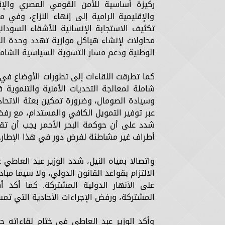
ركيزة أساسية للأمن القومي المصري والإ
والإقليمية الرامية إلى إنهاء النزاع، وفي
تكثيف الاستجابة الإنسانية للأشقاء السودان
محاولات لإنشاء هياكل موازية تهدد وحدة ال
الوطنية ودعم مسار التسوية السياسية الشامل
كما تطرقت اللقاءات إلى تطورات الأوضاع في م
شاملة لمعالجة التحديات الأمنية والتنموية
وسيادة الصومال، وضرورة تمكين بعثة الاتحاد
عبر توفير التمويل الكافي والمستدام، مع رفض إ
شدد على أن حوكمة البحر الأحمر يجب أن تق
أطراف غير مشاطئة لفرض دور في هذا الإطار.
واتصالا بمياه النيل، شدد الوزير عبد العاطي 
الالتزام بقواعد القانون الدولي، ولا سيما مب
على الأنهار الدولية المشتركة. كما أكد 
المشتركة، ورفض الإجراءات الأحادية التي ت
وأكد الوزير عبد العاطي في ختام لقاءاته 