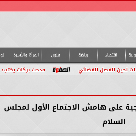
لية
اقتصاد
رياضة
فنون
المرأة والأسرة
تو
فصل القضائي
مدحت بركات يكتب: من داخل التج
رجية على هامش الاجتماع الأول لمجلس
السلام