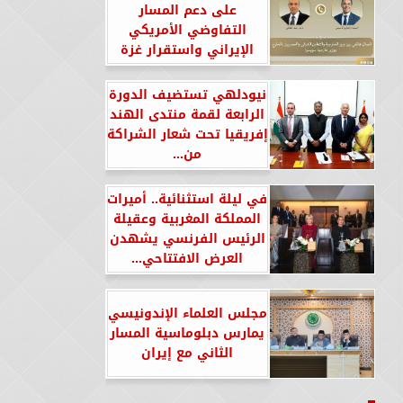
على دعم المسار
التفاوضي الأمريكي
الإيراني واستقرار غزة
نيودلهي تستضيف الدورة
الرابعة لقمة منتدى الهند
إفريقيا تحت شعار الشراكة
من...
في ليلة استثنائية.. أميرات
المملكة المغربية وعقيلة
الرئيس الفرنسي يشهدن
العرض الافتتاحي...
مجلس العلماء الإندونيسي
يمارس دبلوماسية المسار
الثاني مع إيران