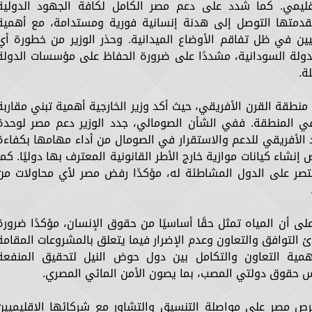
قليمي. كما شدد على دعم مصر الكامل لكافة الجهود الدولية
 مقدمتها التوصل إلى هدنة إنسانية فورية ومستدامة، مع أهمية
يين في ظل تفاقم الأوضاع الميدانية. وحذر الوزير من خطورة أي
دولة السودانية، مشددًا على ضرورة الحفاظ على مؤسسات الدولة
ة.
نطقة القرن الأفريقي، حيث أكد وزير الخارجية أهمية تبني مقاربة
 في المنطقة. ففي الشأن الصومالي، جدد الوزير دعم مصر لوحدة
 الأفريقي للدعم والاستقرار في الصومال من أداء مهامها بكفاءة
نشاء كيانات موازية خارج الأطر القانونية المعترف بها دوليًا. كما
تصر على الدول المشاطئة له، مؤكدًا رفض مصر لأي محاولات من
على أن المياه تمثل حقًا أساسيًا من حقوق الإنسان، مؤكدًا ضرورة
ادئ التوافق والتعاون وعدم الإضرار فيما يتعلق بالمشروعات المقامة
أهمية التعاون والتكامل بين دول حوض النيل لتحقيق المنفعة
مس حقوق دولتي المصب، بما يصون الأمن المائي المصري.
حرص مصر على مواصلة التنسيق والتشاور مع شركائها الإقليميين