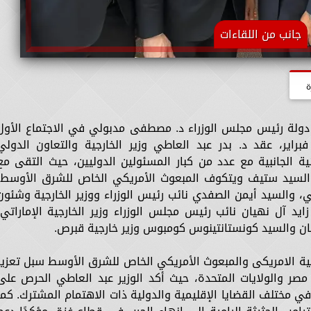
جانب من اللقاءات
ة
ولة رئيس مجلس الوزراء د. مصطفى مدبولي في الاجتماع الأول
جلس السلام بواشنطن يوم الخميس ١٩ فبراير، عقد د. بدر عبد العاطي وزير الخارجية والتعاون الدول
ئية الجانبية مع عدد من كبار المسئولين الدوليين، حيث التقى مع
، والسيد ستيف ويتكوف المبعوث الأمريكي الخاص للشرق الأوسط،
ي، والسيد أيمن الصفدي نائب رئيس الوزراء ووزير الخارجية وشئون
ايد آل نهيان نائب رئيس مجلس الوزراء وزير الخارجية الإماراتي،
مان والسيد كونستانتينوس كومبوس وزير خارجية قبرص.
ارجية الامريكى والمبعوث الأمريكي الخاص للشرق الأوسط سبل تعزيز
ن مصر والولايات المتحدة، حيث أكد الوزير عبد العاطي الحرص على
ي مختلف القضايا الإقليمية والدولية ذات الاهتمام المشترك. كما