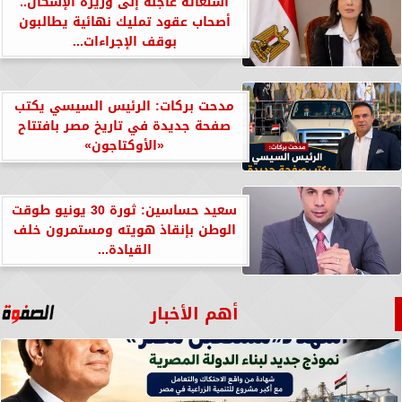
استغاثة عاجلة إلى وزيرة الإسكان..
أصحاب عقود تمليك نهائية يطالبون
بوقف الإجراءات...
مدحت بركات: الرئيس السيسي يكتب
صفحة جديدة في تاريخ مصر بافتتاح
«الأوكتاجون»
سعيد حساسين: ثورة 30 يونيو طوقت
الوطن بإنقاذ هويته ومستمرون خلف
القيادة...
أهم الأخبار