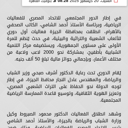
السبت، 20 ديسمبر 2025
08:28 مـ
بتوقيت القاهرة
في إطار الدور المجتمعي للاتحاد المصري للفعاليات
الرياضية، وبرئاسة الأستاذ أحمد الشامي، الكاتب الصحفي
بالأهرام، انطلقت بمحافظة الجيزة فعاليات أول دوري
للألعاب الشعبية والتراثية والبيئية، في حدث يُنظم للمرة
الأولى على مستوى الجمهورية، ويستضيفه مركز التنمية
الشبابية بأطفيح، بمشاركة نحو 2000 لاعب ولاعبة من
مختلف الأعمار، وبإجمالي جوائز مالية تبلغ 50 ألف جنيه.
يُقام الدوري تحت رعاية الدكتور أشرف صبحي وزير الشباب
والرياضة، والمهندس عادل النجار محافظ الجيزة، في إطار
توجه الدولة نحو الحفاظ على التراث الشعبي المصري،
وتعزيز الهوية الثقافية، وتوسيع قاعدة الممارسة الرياضية
المجتمعية.
وشهد انطلاق الفعاليات الدكتور محمود الصبروط وكيل
وزارة الشباب والرياضة بالجيزة، والأستاذ أحمد الشامي
رئيس الاتحاد المصري للفعاليات الرياضية، وذلك ضمن