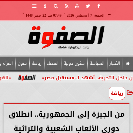
مـ
هـ
الجمعة
7
أغسطس
2026
07:49 صـ
22
صفر
1448
الأخبار
السياسة
شئون دولية
اقتصاد
رياضة
فنون
المرأة و
أشهد لـ«مستقبل مصر»
«القومي للأشخاص ذوي ا
رياضة
من الجيزة إلى الجمهورية.. انطلاق
دوري الألعاب الشعبية والتراثية