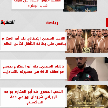
الهدف «غرس الانتماء في قلوب
شباب الوطن»
رياضة
اللاعب المصري الإيطالي طه أبو المكارم
ينافس على بطاقة التأهل لكأس العالم...
بالعلم المصري.. طه أبو المكارم يحسم
مواجهته الـ 66 في مسيرته بالتعادل...
اللاعب المصري طه أبو المكارم يواجه
الإيراني شيرفان بور في قمة
البوكسينج...