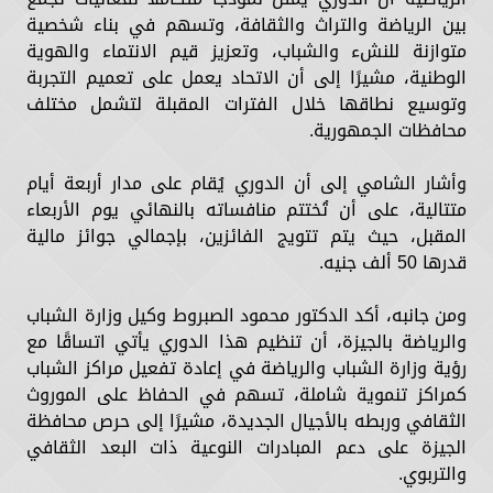
بين الرياضة والتراث والثقافة، وتسهم في بناء شخصية
متوازنة للنشء والشباب، وتعزيز قيم الانتماء والهوية
الوطنية، مشيرًا إلى أن الاتحاد يعمل على تعميم التجربة
وتوسيع نطاقها خلال الفترات المقبلة لتشمل مختلف
محافظات الجمهورية.
وأشار الشامي إلى أن الدوري يُقام على مدار أربعة أيام
متتالية، على أن تُختتم منافساته بالنهائي يوم الأربعاء
المقبل، حيث يتم تتويج الفائزين، بإجمالي جوائز مالية
قدرها 50 ألف جنيه.
ومن جانبه، أكد الدكتور محمود الصبروط وكيل وزارة الشباب
والرياضة بالجيزة، أن تنظيم هذا الدوري يأتي اتساقًا مع
رؤية وزارة الشباب والرياضة في إعادة تفعيل مراكز الشباب
كمراكز تنموية شاملة، تسهم في الحفاظ على الموروث
الثقافي وربطه بالأجيال الجديدة، مشيرًا إلى حرص محافظة
الجيزة على دعم المبادرات النوعية ذات البعد الثقافي
والتربوي.