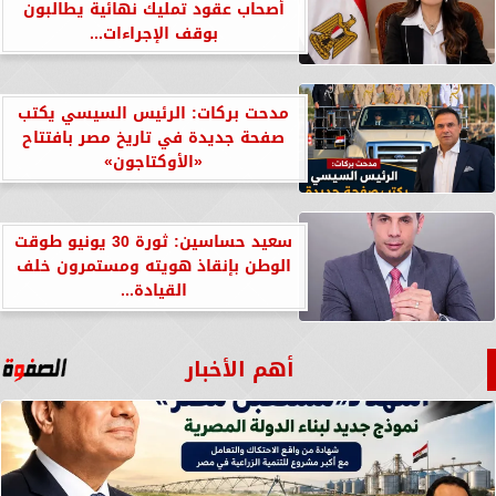
أصحاب عقود تمليك نهائية يطالبون
بوقف الإجراءات...
مدحت بركات: الرئيس السيسي يكتب
صفحة جديدة في تاريخ مصر بافتتاح
«الأوكتاجون»
سعيد حساسين: ثورة 30 يونيو طوقت
الوطن بإنقاذ هويته ومستمرون خلف
القيادة...
أهم الأخبار