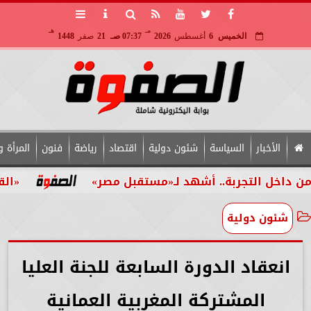
مـ
هـ
الخميس
6
أغسطس
2026
07:37 صـ
21
صفر
1448
الأخبار
السياسة
شئون دولية
اقتصاد
رياضة
فنون
المرأة و
لتجربة.. أشهد لـ«مستقبل مصر»
«القومي للأش
شئون دولية
انعقاد الدورة السابعة للجنة العليا
المشتركة المغربية العمانية