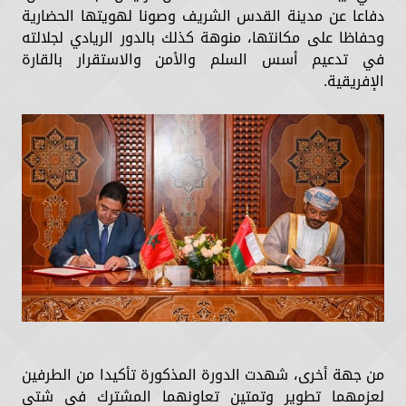
دفاعا عن مدينة القدس الشريف وصونا لهويتها الحضارية
وحفاظا على مكانتها، منوهة كذلك بالدور الريادي لجلالته
في تدعيم أسس السلم والأمن والاستقرار بالقارة
الإفريقية.
من جهة أخرى، شهدت الدورة المذكورة تأكيدا من الطرفين
لعزمهما تطوير وتمتين تعاونهما المشترك في شتى