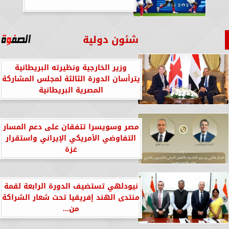
شئون دولية
وزير الخارجية ونظيرته البريطانية
يترأسان الدورة الثالثة لمجلس المشاركة
المصرية البريطانية
مصر وسويسرا تتفقان على دعم المسار
التفاوضي الأمريكي الإيراني واستقرار
غزة
نيودلهي تستضيف الدورة الرابعة لقمة
منتدى الهند إفريقيا تحت شعار الشراكة
من...