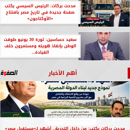
مدحت بركات: الرئيس السيسي يكتب
صفحة جديدة في تاريخ مصر بافتتاح
«الأوكتاجون»
سعيد حساسين: ثورة 30 يونيو طوقت
الوطن بإنقاذ هويته ومستمرون خلف
القيادة...
أهم الأخبار
مدحت بركات يكتب: من داخل التجربة.. أشهد لـ«مستقبل مصر»