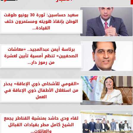
سعيد حساسين: ثورة 30 يونيو طوقت
الوطن بإنقاذ هويته ومستمرون خلف
القيادة...
برئاسة أيمن عبدالمجيد.. «معاشات
الصحفيين» تنظم أمسية تأبين لعشرة
من رموز دار...
«القومي للأشخاص ذوي الإعاقة» يحذر
من استغلال الأطفال ذوي الإعاقة في
العمل
لقاء ودي حاشد بمنشية القناطر يجمع
الشيخ كامل مطر بقيادات القبائل
والعائلات...