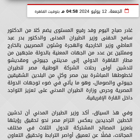
الجمعة، 12 يوليو 2024
04:58 مـ
بتوقيت القاهرة
غادر صباح اليوم وفد رفيع المستوى يضم كلا من الدكتور
سامح الحفنى وزير الطيران المدنى والدكتور بدر عبد
العاطي وزير الخارجية والهجرة وشئون المصريين بالخارج
وممثلين عن عدد من الجهات المعنية بالدولة متجهين من
مطار القاهرة الدولي إلى مدينتي جيبوتي ومقديشو
لتدشين أولى رحلات الشركة الوطنية مصر للطيران
لخطوطها المباشرة بين مصر وكلٍ من البلدين الشقيقين
جيبوتي والصومال، وهو ما يأتي في ضوء توجهات الدولة
المصرية وحرص وزارة الطيران المدني على تعزيز التواجد
داخل القارة الإفريقية.
وفي هذ السياق، أكد وزير الطيران المدني أن تدشين
الخطين الجديدين يعكس التزام مصر نحو تحقيق رؤيتها
بتعزيز المصالح المشتركة للدول الثلاث في مختلف
المجالات، فضلًا عن تعميق أواصر الترابط وتحقيق التعاون