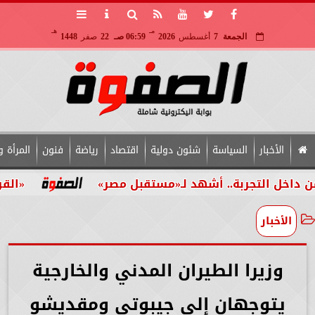
مـ
هـ
الجمعة
7
أغسطس
2026
06:59 صـ
22
صفر
1448
الأخبار
السياسة
شئون دولية
اقتصاد
رياضة
فنون
المرأة و
لتجربة.. أشهد لـ«مستقبل مصر»
«القومي للأش
الأخبار
وزيرا الطيران المدني والخارجية
يتوجهان إلى جيبوتي ومقديشو