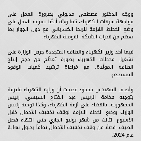
ووجّه الدكتور مصطفى مدبولي بضرورة العمل على
مواجهة سرقات الكهرباء، كما وجّه أيضًا بسرعة العمل على
وضع الخطط اللازمة للربط الكهربائي مع دول الجوار بما
يعظم من قدرات الشبكة القومية للكهرباء.
فيما أكد وزير الكهرباء والطاقة المتجددة حِرص الوزارة على
تشغيل محطات الكهرباء بصورة تُعظِّم من حجم إنتاج
الطاقة المولَّدة، مع مُراعاة ترشيد كميات الوقود
المستخدَم.
وأضاف المهندس محمود عصمت أن وزارة الكهرباء ملتزمة
بتوجيه فخامة الرئيس عبد الفتاح السيسي، رئيس
الجمهورية، بالقضاء على أزمة الكهرباء، وكذا توجيه رئيس
الوزراء بوضع الخطة اللازمة لوقف تخفيف الأحمال خلال
الأسبوع الثالث من شهر يوليو الجاري حتى انتهاء فصل
الصيف، فضلًا عن وقف تخفيف الأحمال تماماً بحلول نهاية
عام 2024.