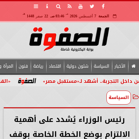
مـ
هـ
الجمعة
7
أغسطس
2026
03:46 صـ
22
صفر
1448
الأخبار
السياسة
شئون دولية
اقتصاد
رياضة
فنون
المرأة و
لتجربة.. أشهد لـ«مستقبل مصر»
«القومي للأش
السياسة
رئيس الوزراء يُشدد على أهمية
الالتزام بوضع الخطة الخاصة بوقف