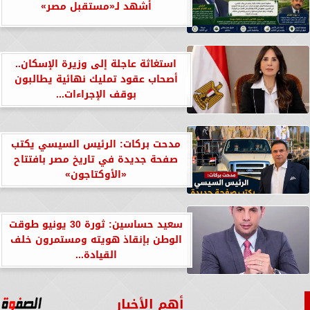
أشهد لـ«مستقبل مصر»
استغاثة عاجلة إلى وزيرة الإسكان..
أصحاب عقود تمليك نهائية يطالبون
بوقف الإجراءات...
مدحت بركات: الرئيس السيسي يكتب
صفحة جديدة في تاريخ مصر بافتتاح
«الأوكتاجون»
سعيد حساسين: ثورة 30 يونيو طوقت
الوطن بإنقاذ هويته ومستمرون خلف
القيادة...
أهم الأخبار