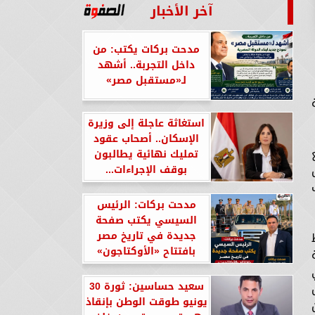
آخر الأخبار
مدحت بركات يكتب: من
داخل التجربة.. أشهد
لـ«مستقبل مصر»
استغاثة عاجلة إلى وزيرة
الإسكان.. أصحاب عقود
تمليك نهائية يطالبون
بوقف الإجراءات...
مدحت بركات: الرئيس
السيسي يكتب صفحة
جديدة في تاريخ مصر
بافتتاح «الأوكتاجون»
سعيد حساسين: ثورة 30
يونيو طوقت الوطن بإنقاذ