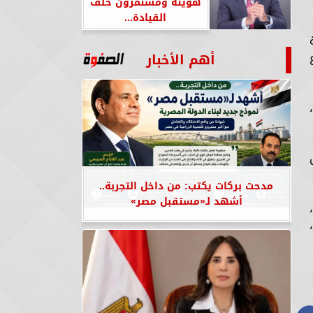
هويته ومستمرون خلف
القيادة...
ع
أهم الأخبار
مدحت بركات يكتب: من داخل التجربة..
أشهد لـ«مستقبل مصر»