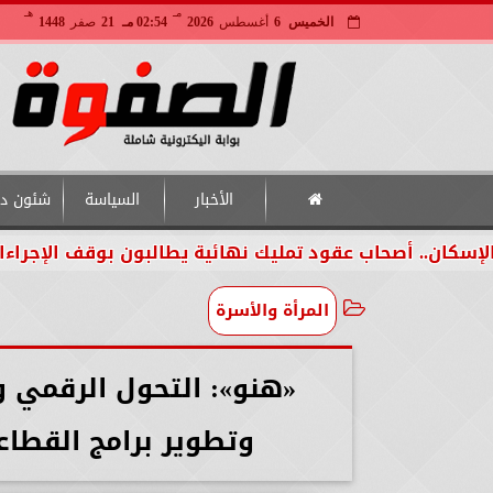
مـ
هـ
الخميس
6
أغسطس
2026
02:54 مـ
21
صفر
1448
الأخبار
السياسة
شئون دو
.. أصحاب عقود تمليك نهائية يطالبون بوقف الإجراءات لحين
المرأة والأسرة
«هنو»: التحول الرقمي و
وتطوير برامج القطاع