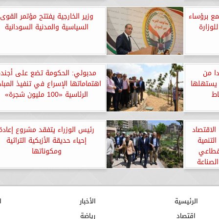
مع برؤساء
وزير الخارجية يفتتح مؤتمر القوى
لوزارة
السياسية والمدنية السودانية
دا من
مدبولي: الحكومة تضع على أجندة
 يستهلها
اهتماماتها الإسراع في تنفيذ المباد
اط
الرئاسية «100 مليون شجرة»
الاقتصاد
رئيس الوزراء يتفقد مشروع إعادة
لتنمية
إحياء حديقة الأزبكية التراثية
 قطاعي
ومكوناتها
لصناعة
الرئيسية
الأخبار
ا
اقتصاد
رياضة