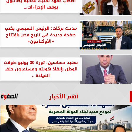
أصحاب عقود تمليك نهائية يطالبون
بوقف الإجراءات...
مدحت بركات: الرئيس السيسي يكتب
صفحة جديدة في تاريخ مصر بافتتاح
«الأوكتاجون»
سعيد حساسين: ثورة 30 يونيو طوقت
الوطن بإنقاذ هويته ومستمرون خلف
القيادة...
أهم الأخبار