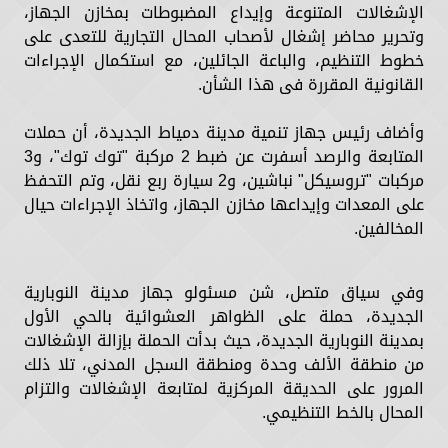
الإشغالات المتنوعة وإيداع المضبوطات بمخازن الجهاز،
وتحرير محاضر إشغال لأصحاب المحال التجارية للتعدى على
خطوط التنظيم، والباعة الجائلين، مع استكمال الإجراءات
القانونية المقررة فى هذا الشأن.
وأضاف رئيس جهاز تنمية مدينة دمياط الجديدة، أن حملات
المتابعة والرصد أسفرت عن ضبط 2 مركبة "توك توك"، و3
مركبات "تروسيكل" نباشين، و2 سيارة ربع نقل، وتم التحفظ
على المعدات وإيداعها مخازن الجهاز، واتخاذ الإجراءات حيال
المخالفين.
وفي سياق متصل، شن مسئولو جهاز مدينة النوبارية
الجديدة، حملة على الظواهر العشوائية بالحي الأول
بمدينة النوبارية الجديدة، حيث بدأت الحملة بإزالة الإشغالات
من منطقة الألف وحدة ومنطقة السجل المدني، تلا ذلك
المرور على الحديقة المركزية لمتابعة الإشغالات والتزام
المحال بالخط التنظيمي.