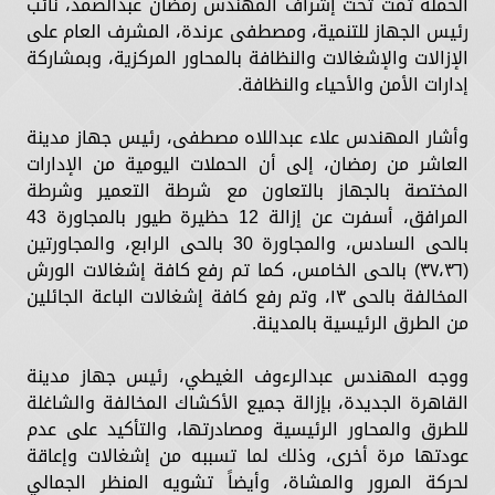
الحملة تمت تحت إشراف المهندس رمضان عبدالصمد، نائب
رئيس الجهاز للتنمية، ومصطفى عرندة، المشرف العام على
الإزالات والإشغالات والنظافة بالمحاور المركزية، وبمشاركة
إدارات الأمن والأحياء والنظافة.
وأشار المهندس علاء عبداللاه مصطفى، رئيس جهاز مدينة
العاشر من رمضان، إلى أن الحملات اليومية من الإدارات
المختصة بالجهاز بالتعاون مع شرطة التعمير وشرطة
المرافق، أسفرت عن إزالة 12 حظيرة طيور بالمجاورة 43
بالحى السادس، والمجاورة 30 بالحى الرابع، والمجاورتين
(٣٧،٣٦) بالحى الخامس، كما تم رفع كافة إشغالات الورش
المخالفة بالحى ١٣، وتم رفع كافة إشغالات الباعة الجائلين
من الطرق الرئيسية بالمدينة.
ووجه المهندس عبدالرءوف الغيطي، رئيس جهاز مدينة
القاهرة الجديدة، بإزالة جميع الأكشاك المخالفة والشاغلة
للطرق والمحاور الرئيسية ومصادرتها، والتأكيد على عدم
عودتها مرة أخرى، وذلك لما تسببه من إشغالات وإعاقة
لحركة المرور والمشاة، وأيضاً تشويه المنظر الجمالي