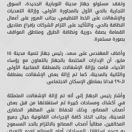
وتفقد مسئولو جهاز مدينة النوبارية الجديدة، السوق
التجارية بالحي الأول بالمجاورة الأولى، وإزالة التعديات
والإشغالات على الخط التنظيمي، بجانب المرور على أعمال
النظافة بالحي، والتأكيد على التزام الشركات بإفراغ صناديق
القمامة بصفة دورية ونظافة الطرق ومناطق المواقف
بصورة مستمرة.
وأضاف المهندس على سعد، رئيس جهاز تنمية مدينة ١٥
مايو، أن الإدارات المختصة بالجهاز بالتعاون مع رؤساء
الأحياء، قامت بإزالة الإشغالات بالمنطقة الصناعية الأولى
والثانية بالمدينة، كما تم إزالة بعض الإشغالات بمنطقة
الـ٢٩٠ فدانا بمناطق الإسكان الاجتماعى.
وأشار رئيس الجهاز إلى أنه تم إزالة الإشغالات المتمثلة
في أكشاك ومساحات كبيرة تم استغلالها من قبل بعض
أصحاب المصانع، وذلك للحفاظ على المظهر الحضارى
للمدينة، بجانب اتخاذ كافة الإجراءات القانونية حيال جميع
المخالفين، مطالباً أصحاب المصانع بالالتزام بالحد المسموح
به وعدم استغلال المساحات أمام المصانع لعدم التعرض