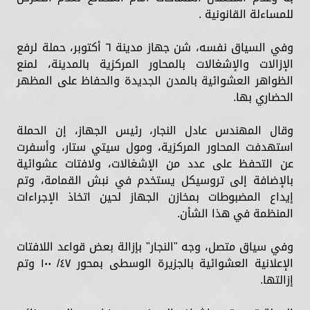
للمساءلة القانونية .
وفي السياق نفسه، شن جهاز مدينة ٦ أكتوبر، حملة لرفع
الإزالات والإشغالات بالمحاور المركزية بالمدينة، لمنع
الظواهر العشوائية بالمدن الجديدة والحفاظ على المظهر
الحضاري بها.
وقال المهندس عادل النجار، رئيس الجهاز، إن الحملة
استهدفت المحاور المركزية، ومول سيتي ستار، وأسفرت
عن التحفظ على عدد من الإشغالات، ولافتات عشوائية
بالإضافة إلى تروسيكل يستخدم في نبش القمامة، وتم
إيداع المضبوطات بمخازن الجهاز لحين اتخاذ الإجراءات
المنظمة في هذا الشأن.
وفي سياق متصل، وجه "النجار" بإزالة بعض قواعد اللافتات
الإعلانية العشوائية بالجزيرة الوسطى بمحور ٤٧/ ١٠٠ وتم
إزالتها.