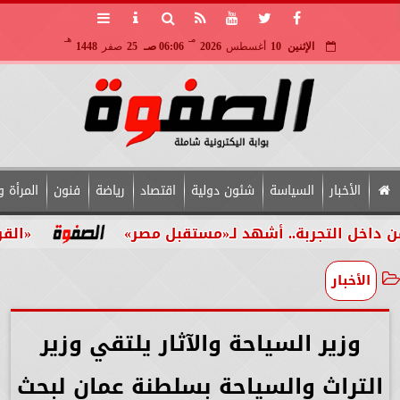
مـ
هـ
الإثنين
10
أغسطس
2026
06:06 صـ
25
صفر
1448
الأخبار
السياسة
شئون دولية
اقتصاد
رياضة
فنون
المرأة و
تجربة.. أشهد لـ«مستقبل مصر»
«القومي للأشخ
الأخبار
وزير السياحة والآثار يلتقي وزير
التراث والسياحة بسلطنة عمان لبحث