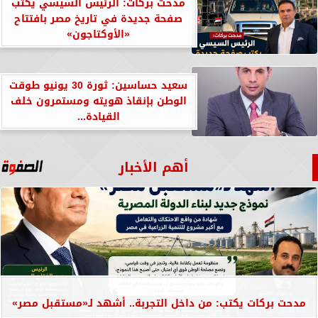
مدحت بركات: الرئيس السيسي يكتب
صفحة جديدة في تاريخ مصر بافتتاح
«الأوكتاجون»
سعيد حساسين: ثورة 30 يونيو طوقت
الوطن بإنقاذ هويته ومستمرون خلف
القيادة...
أهم الأخبار
مدحت بركات يكتب: من داخل التجربة.. أشهد لـ«مستقبل مصر»