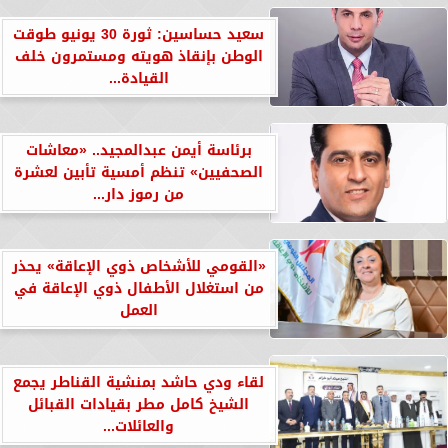
سعيد حساسين: ثورة 30 يونيو طوقت
الوطن بإنقاذ هويته ومستمرون خلف
القيادة...
برئاسة أيمن عبدالمجيد.. «معاشات
الصحفيين» تنظم أمسية تأبين لعشرة
من رموز دار...
«القومي للأشخاص ذوي الإعاقة» يحذر
من استغلال الأطفال ذوي الإعاقة في
العمل
لقاء ودي حاشد بمنشية القناطر يجمع
الشيخ كامل مطر بقيادات القبائل
والعائلات...