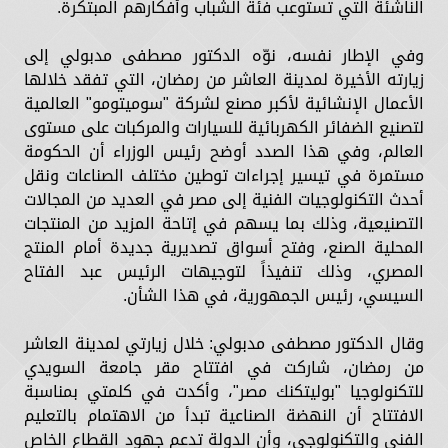
الناشئة التي تستوعب فئة الشباب وأفكارهم المبتكرة.
وفي الإطار نفسه، نوّه الدكتور مصطفى مدبولي إلى
زيارته الأخيرة لمدينة العاشر من رمضان، التي تفقد خلالها
الأعمال الإنشائية لأكبر مصنع لشركة "سوميتومو" العالمية
لتصنيع الضفائر الكهربائية للسيارات والمركبات على مستوى
العالم، وفي هذا الصدد أوضح رئيس الوزراء أن الحكومة
مستمرة في تيسير إجراءات توطين مختلف الصناعات ونقل
أحدث التكنولوجيات الفنية إلى مصر في العديد من المجالات
التصنيعية، وذلك بما يسهم في إتاحة المزيد من المنتجات
المحلية الصنع، وفتح أسواق تصديرية جديدة أمام المنتج
المصري، وذلك تنفيذاً لتوجيهات الرئيس عبد الفتاح
السيسي، رئيس الجمهورية، في هذا الشأن.
وقال الدكتور مصطفى مدبولي: خلال زيارتي لمدينة العاشر
من رمضان، شاركت في افتتاح مقر جامعة السويدي
للتكنولوجيا "بوليتكنك مصر"، وأكدت في كلمتي بمناسبة
الافتتاح أن النهضة الصناعية تبدأ من الاهتمام بالتعليم
الفني والتكنولوجي، وأن الدولة تدعم جهود القطاع الخاص