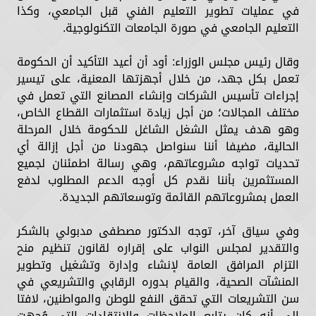
في عمليات تطوير التعليم الفني قبل الجامعي، وكذا
التعليم الجامعي في صورة الجامعات التكنولوجية.
وقال رئيس مجلس الوزراء: أود أن أعيد التأكيد أن الحكومة
تعمل بكل جهد، من خلال أجهزتها المعنية، على تيسير
إجراءات تأسيس الشركات وإنشاء المصانع التي تعمل في
مختلف المجالات؛ من أجل زيادة استثمارات القطاع الخاص،
وهو هدف يمثل الشغل الشاغل للحكومة خلال المرحلة
الحالية، مضيفا أننا سنواصل جهودنا من أجل إزالة أي
تحديات تواجه مشروعاتهم، وهي رسالة اطمئنان لجميع
المستثمرين بأننا نقدم كل أوجه الدعم المطلوب لدفع
العمل بمشروعاتهم القائمة وتوسعاتهم الجديدة.
وفي سياق آخر، توجه الدكتور مصطفى مدبولي بالشكر
والتقدير لمجلس النواب على إقراره لقانون تنظيم منح
التزام المرافق العامة لإنشاء وإدارة وتشغيل وتطوير
المنشآت الصحية، والقيام بدوره الرقابي والتشريعي في
سن التشريعات التي تحقق النفع للوطن والمواطنين، لافتا
إلى أنه كان يتابع الملاحظات والانتقادات التي وُجهت