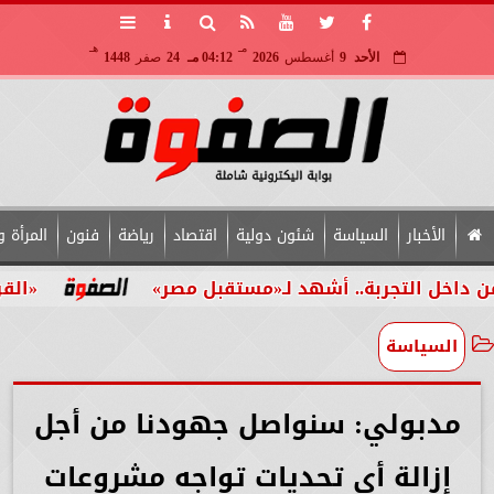
مـ
هـ
الأحد
9
أغسطس
2026
04:12 مـ
24
صفر
1448
الأخبار
السياسة
شئون دولية
اقتصاد
رياضة
فنون
المرأة و
لتجربة.. أشهد لـ«مستقبل مصر»
«القومي للأش
السياسة
مدبولي: سنواصل جهودنا من أجل
إزالة أي تحديات تواجه مشروعات