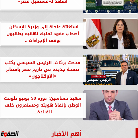
أشهد لـ«مستقبل مصر»
استغاثة عاجلة إلى وزيرة الإسكان..
أصحاب عقود تمليك نهائية يطالبون
بوقف الإجراءات...
مدحت بركات: الرئيس السيسي يكتب
صفحة جديدة في تاريخ مصر بافتتاح
«الأوكتاجون»
سعيد حساسين: ثورة 30 يونيو طوقت
الوطن بإنقاذ هويته ومستمرون خلف
القيادة...
أهم الأخبار