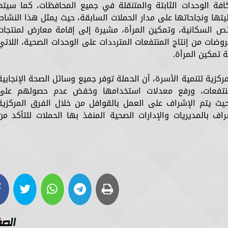
افة الوحدات الثابتة والمتنقلة في جميع المحافظات، كما سيتم
يتها ونجاحاتها على مدار الحملات السابقة، حيث يمثل هذا النشاط
ئص السكانية، وتمكين المرأة، مشيرة إلى إقامة معارض لمنتجات
روضات من إنتاج المنتفعات المترددات على الوحدات الصحية، اللاتي
ة تمكين المرأة.
كزية لتنمية الأسرة، أن الحملة توفر جميع وسائل الصحة الإنجابية
 المنتفعات، ورفع معدلات استخدامها وخفض عدم حصولهم على
حيث يتم الإشراف على العمل بالقوافل من خلال الفرق المركزية
راف بالمديريات والإدارات الصحية المنفذ بها الحملات للتأكد من