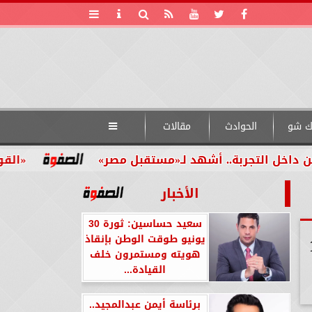
ك شو
الحوادث
مقالات

جربة.. أشهد لـ«مستقبل مصر»
«القومي للأشخا
الأخبار
سعيد حساسين: ثورة 30
ية لمدة 17
يونيو طوقت الوطن بإنقاذ
هويته ومستمرون خلف
القيادة...
برئاسة أيمن عبدالمجيد..