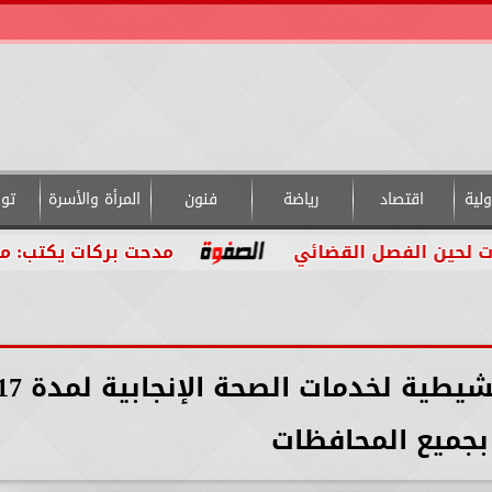
لية
اقتصاد
رياضة
فنون
المرأة والأسرة
تو
لفصل القضائي
مدحت بركات يكتب: من داخل الت
غدًا «الصحة» تطلق حملة تنشيطية لخدمات الصحة الإنجاب
 بجميع المحافظات