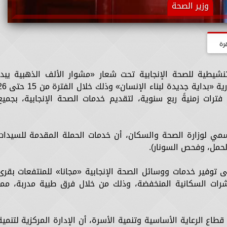
وزير الصحة
رة
نشيطية للصحة الإنجابية تحت شعار «مشوار الألف الذهبية يبدأ
بخطوة» في إطار تنفيذ مبادرة رئيس الجمهورية «بداية جديدة لبناء الإنسان»
لة على فترات زمنيةً ربع سنوية، لتقديم خدمات الصحة الإنجابية، بجميع
سمي لوزارة الصحة والسكان، أن خدمات الحملة المقدمة للسيدات
لحمل، وفحص السونار).
 توفير خدمات ووسائل الصحة الإنجابية «مجانا» للمنتفعات بقرى
ؤشرات السكانية المنخفضة، وذلك من خلال فرق طبية مدربة، مما
اع الرعاية الأساسية وتنمية الأسرة، أن الإدارة المركزية لتنمية