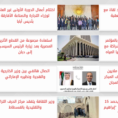
 لقاءً مع
اختتام أعمال الدورة الأولى غير العاد
عقبة
لوزراء التجارة والصناعة الأفارقة
بأديس أبابا
بالمؤتمر
استعادة مجموعة من القطع الأثري
شراكة مع
المصرية بعد زيارة الرئيس السيس
 المياه
إلى دبلن
صحة: فحص أكثر من 8 ملايين
اتصال هاتفي بين وزير الخارجية
 المبكر
والهجرة ونظيره الإماراتي
لمجان
الاتحاد المصري للمصارعة يحصد 15
وزير الثقافة يتفقد مركز الحرف التراث
”إبراهيم
والتقليدية بالفسطاط