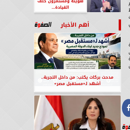
هويته ومستمرون خلف
القيادة...
أهم الأخبار
مدحت بركات يكتب: من داخل التجربة..
أشهد لـ«مستقبل مصر»