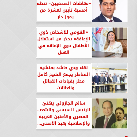
«معاشات الصحفيين» تنظم
أمسية تأبين لعشرة من
رموز دار...
«القومي للأشخاص ذوي
الإعاقة» يحذر من استغلال
الأطفال ذوي الإعاقة في
العمل
لقاء ودي حاشد بمنشية
القناطر يجمع الشيخ كامل
مطر بقيادات القبائل
والعائلات...
سالم الجازولي يهنئ
الرئيس السيسي والشعب
المصري والأمتين العربية
والإسلامية بعيد الأضحى...