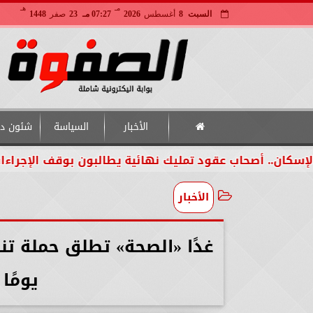
مـ
هـ
السبت
8
أغسطس
2026
07:27 مـ
23
صفر
1448
الأخبار
السياسة
شئون دو
أصحاب عقود تمليك نهائية يطالبون بوقف الإجراءات لحين ا
الأخبار
يومًا