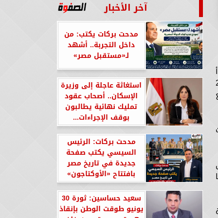
آخر الأخبار
مدحت بركات يكتب: من
داخل التجربة.. أشهد
لـ«مستقبل مصر»
 وذلك خلال الفترة من 15 حتى 26
استغاثة عاجلة إلى وزيرة
الإسكان.. أصحاب عقود
تمليك نهائية يطالبون
بوقف الإجراءات...
مدحت بركات: الرئيس
السيسي يكتب صفحة
جديدة في تاريخ مصر
بافتتاح «الأوكتاجون»
سعيد حساسين: ثورة 30
يونيو طوقت الوطن بإنقاذ