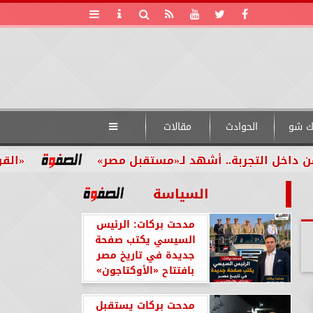
ك شو
الحوادث
مقالات

تجربة.. أشهد لـ«مستقبل مصر»
«القومي للأشخ
السياسة
مدحت بركات: الرئيس
السيسي يكتب صفحة
جديدة في تاريخ مصر
بافتتاح «الأوكتاجون»
مدحت بركات يستقبل