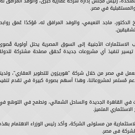
 المتحدة، رئيس مجلس إدارة شركة عقارية كُبرى، والوفد المرافق له؛
المستقبلية في مصر.
 الدكتور، ماجد النعيمي، والوفد المرافق له، مُؤكدًا عُمق روابط
لشقيقين.
لاستثمارات الأجنبية إلى السوق المصرية يحتل أولوية قُصوى
تيسير تنفيذ أي مشروعات جديدة تُحقق مصلحة مشتركة للدولة
نعمل في مصر من خلال شركة "هوريزون للتطوير العقاري"، ولدينا
م مُستمر لمشروعاتنا، وهذا أسهم بصورة كبيرة في تقدم تنفيذ
 في القاهرة الجديدة والساحل الشمالي، ونطمح في التوسّع في
الاستثماري المتميز.
لاستثمارية من مسئولى الشركة، وأكد رئيس الوزراء الاهتمام بهذه
الشركة فى مصر.