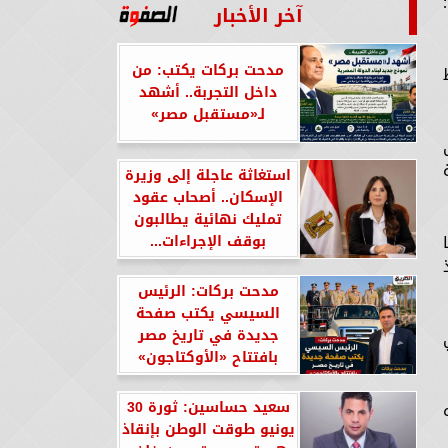
آخر الأخبار
مدحت بركات يكتب: من
داخل التجربة.. أشهد
لـ«مستقبل مصر»
استغاثة عاجلة إلى وزيرة
الإسكان.. أصحاب عقود
تمليك نهائية يطالبون
بوقف الإجراءات...
مدحت بركات: الرئيس
السيسي يكتب صفحة
جديدة في تاريخ مصر
بافتتاح «الأوكتاجون»
سعيد حساسين: ثورة 30
يونيو طوقت الوطن بإنقاذ