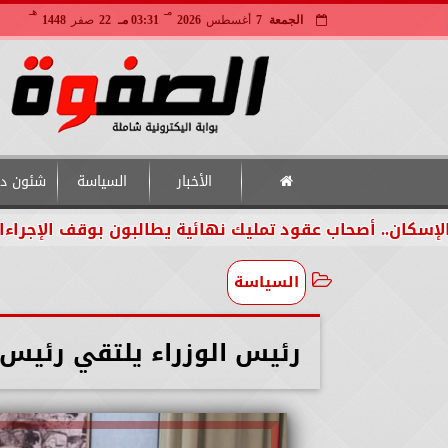
مـ
هـ
الجمعة
7
أغسطس
2026
03:31 مـ
22
صفر
1448
الأخبار
السياسة
شئون دو
. أصحاب عقود تمليك نهائية يطالبون بوقف الإجراءات لحين 
السياسة
رئيس الوزراء يلتقي رئيس ا