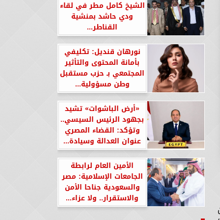
الشيخ كامل مطر في لقاء
ودي حاشد بمنشية
القناطر...
نورهان قنديل: تكليفي
بأمانة المحتوى والتأثير
المجتمعي بـ حزب مستقبل
وطن مسؤولية...
«أرض الباشوات» تشيد
بجهود الرئيس السيسي..
وتؤكد: القضاء المصري
عنوان العدالة وسيادة...
الأمين العام لرابطة
الجامعات الإسلامية: مصر
والسعودية جناحا الأمن
والاستقرار.. ولا عزاء...