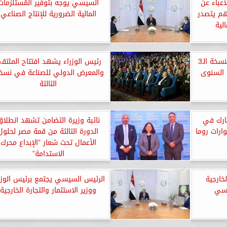
أعباء عن
السيسي يوجه بتوفير المُستلزمات
م يتصدر
المالية الضرورية للإنتاج الصناعي
لية
وزير الإسكان يشارك في النسخة الـ3
رئيس الوزراء يشهد افتتاح الملتق
 السنوى
والمعرض الدولي للصناعة في نسخ
الثالثة
شارك في
نائبة وزيرة التضامن تشهد انطلاق
ارات روما
الدورة الثالثة من قمة مصر لحلول
الأعمال تحت شعار ”الإبداع محرك
الاستدامة”
خارجية
الرئيس السيسي يجتمع برئيس الوزر
نسي
ووزير الاستثمار والتجارة الخارجية