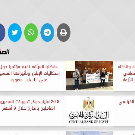
ة والذكاء
«قضايا المرأة» تقيم مؤتمرا حول
عافي
إشكاليات الإبلاغ وتأثيراتها النفسي
الأزمات
على النساء.. «صور»
 الفرنسي
20.8 مليار دولار تحويلات المصريي
العاملين بالخارج خلال 9 أشهر