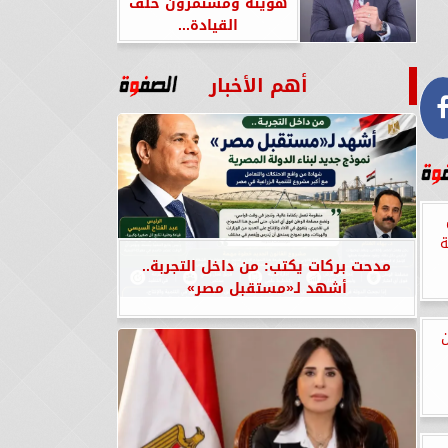
هويته ومستمرون خلف
القيادة...
أهم الأخبار
ة
مدحت بركات يكتب: من داخل التجربة..
أشهد لـ«مستقبل مصر»
ن